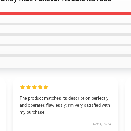
The product matches its description perfectly
and operates flawlessly; I’m very satisfied with
my purchase.
Dec 4, 2024