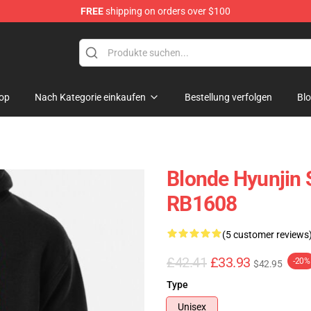
FREE
shipping on orders over $100
e
op
Nach Kategorie einkaufen
Bestellung verfolgen
Bl
Blonde Hyunjin 
RB1608
(5 customer reviews
£42.41
£33.93
-20%
$42.95
Type
Unisex