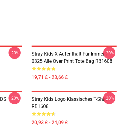
-20%
-20%
Stray Kids X Aufenthalt Für Immer |
0325 Alle Over Print Tote Bag RB1608
19,71 £ - 23,66 £
-20%
-20%
IDS
Stray Kids Logo Klassisches T-Shirt
RB1608
20,93 £ - 24,09 £