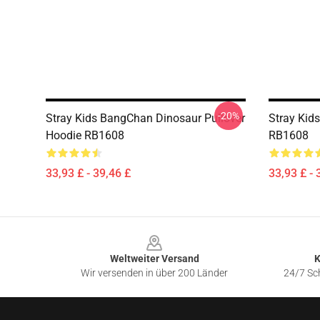
-20%
Stray Kids BangChan Dinosaur Pullover
Stray Kid
Hoodie RB1608
RB1608
33,93 £ - 39,46 £
33,93 £ - 
Footer
Weltweiter Versand
K
Wir versenden in über 200 Länder
24/7 Sch