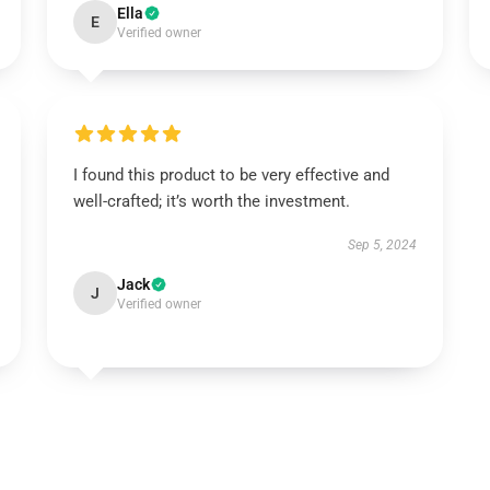
Ella
E
Verified owner
I found this product to be very effective and
well-crafted; it’s worth the investment.
Sep 5, 2024
Jack
J
Verified owner