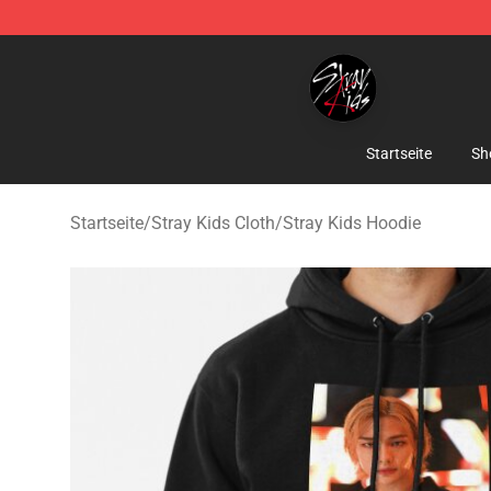
Stray Kids Shop - Official Stray Kids Merchandise Stor
Startseite
Sh
Startseite
/
Stray Kids Cloth
/
Stray Kids Hoodie