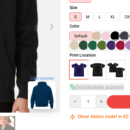
Size
S
M
L
XL
2X
Color
Default
Print Location
blank template
Größentabelle anzeigen
Quantity
Diese Aktion endet in
02