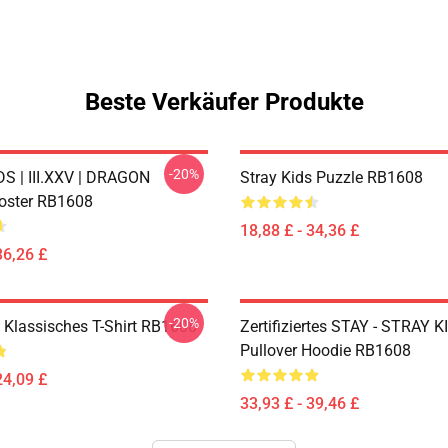
Beste Verkäufer Produkte
-20%
S | III.XXV | DRAGON
Stray Kids Puzzle RB1608
oster RB1608
18,88 £ - 34,36 £
36,26 £
-20%
s Klassisches T-Shirt RB1608
Zertifiziertes STAY - STRAY K
Pullover Hoodie RB1608
24,09 £
33,93 £ - 39,46 £