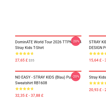
-20%
DominATE World Tour 2026 TTPM0204
STRAY KID
Stray Kids T-Shirt
DESIGN P
27,65 £
15,64 £ - 
$35
-20%
NO EASY - STRAY KIDS (blau) Pullover
Stray Kid
Sweatshirt RB1608
20,93 £ - 
32,35 £ - 37,88 £