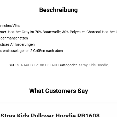
Beschreibung
eiches Vlies
ster. Heather Gray ist 70% Baumwolle, 30% Polyester. Charcoal Heather 
ippenmanschetten
actices Anforderungen
ies entfesselt gehen 2 Größen nach oben
SKU
:
STRAKUS-12188-DEFAULT
Kategorien
:
Stray Kids Hoodie
,
What Customers Say
n Stray Kids Pullover Hoodie RB1608