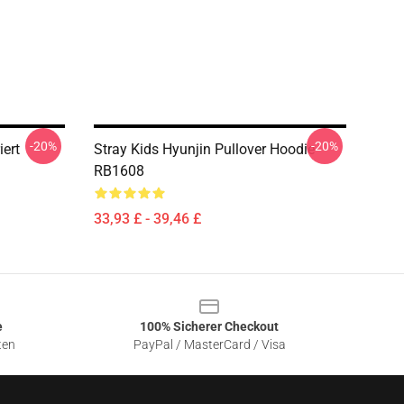
-20%
-20%
iert
Stray Kids Hyunjin Pullover Hoodie
RB1608
33,93 £ - 39,46 £
e
100% Sicherer Checkout
ten
PayPal / MasterCard / Visa