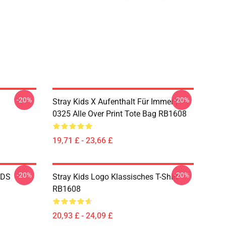
-20%
-20%
Stray Kids X Aufenthalt Für Immer |
0325 Alle Over Print Tote Bag RB1608
19,71 £ - 23,66 £
-20%
-20%
IDS
Stray Kids Logo Klassisches T-Shirt
RB1608
20,93 £ - 24,09 £