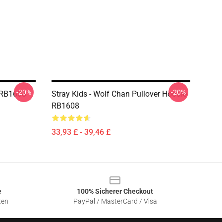
-20%
-20%
e RB1608
Stray Kids - Wolf Chan Pullover Hoodie
RB1608
33,93 £ - 39,46 £
e
100% Sicherer Checkout
ten
PayPal / MasterCard / Visa