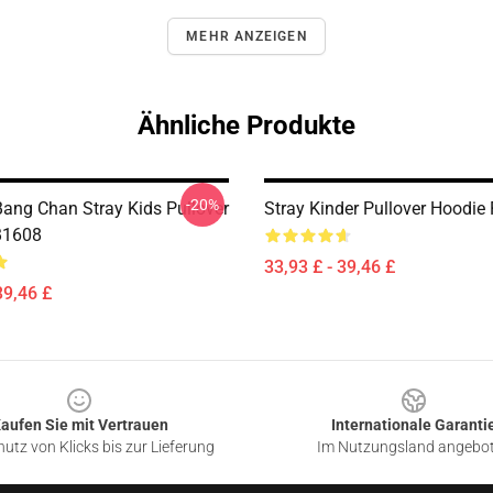
MEHR ANZEIGEN
Ähnliche Produkte
-20%
ng Chan Stray Kids Pullover
Stray Kinder Pullover Hoodi
B1608
33,93 £ - 39,46 £
39,46 £
aufen Sie mit Vertrauen
Internationale Garanti
utz von Klicks bis zur Lieferung
Im Nutzungsland angebo