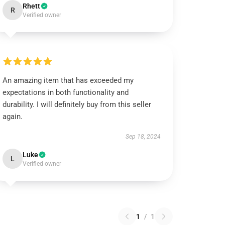
Rhett
R
Verified owner
An amazing item that has exceeded my
expectations in both functionality and
durability. I will definitely buy from this seller
again.
Sep 18, 2024
Luke
L
Verified owner
1
/
1