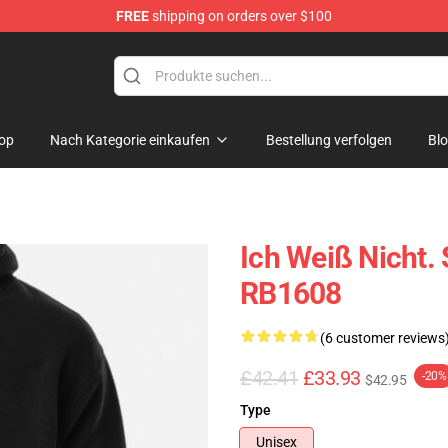
FREE
shipping on orders over $100
e
op
Nach Kategorie einkaufen
Bestellung verfolgen
Bl
Ich Weiß Nicht. 
RB1608
(6 customer reviews
£42.41
£33.93
-20%
$42.95
Type
Unisex