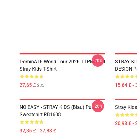
-20%
DominATE World Tour 2026 TTPM0204
STRAY KID
Stray Kids T-Shirt
DESIGN P
27,65 £
15,64 £ - 
$35
-20%
NO EASY - STRAY KIDS (blau) Pullover
Stray Kid
Sweatshirt RB1608
20,93 £ - 
32,35 £ - 37,88 £