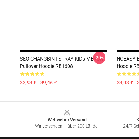
-20%
SEO CHANGBIN | STRAY KIDs MERCH
NOEASY Ba
Pullover Hoodie RB1608
Hoodie R
33,93 £ - 39,46 £
33,93 £ - 
Footer
Weltweiter Versand
K
Wir versenden in über 200 Länder
24/7 Sch