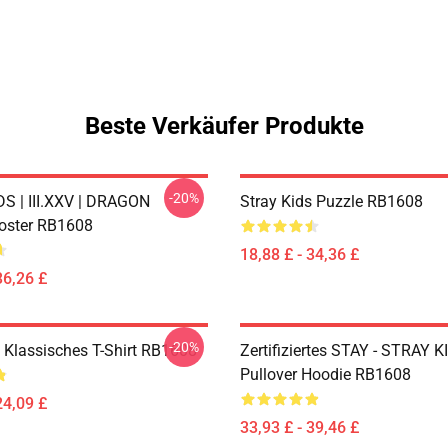
Beste Verkäufer Produkte
-20%
S | III.XXV | DRAGON
Stray Kids Puzzle RB1608
oster RB1608
18,88 £ - 34,36 £
36,26 £
-20%
s Klassisches T-Shirt RB1608
Zertifiziertes STAY - STRAY K
Pullover Hoodie RB1608
24,09 £
33,93 £ - 39,46 £