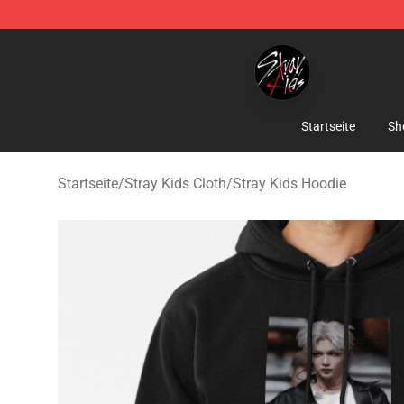
Stray Kids Shop - Official Stray Kids Merchandise Stor
Startseite
Sh
Startseite
/
Stray Kids Cloth
/
Stray Kids Hoodie