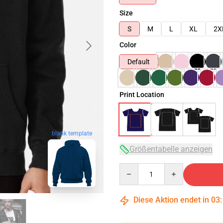
Size
S
M
L
XL
2X
Color
Default
Print Location
blank template
Größentabelle anzeigen
Quantity
Diese Aktion endet in
03