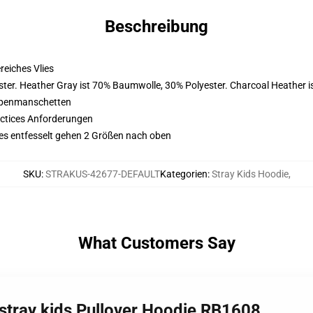
Beschreibung
eiches Vlies
ter. Heather Gray ist 70% Baumwolle, 30% Polyester. Charcoal Heather 
ppenmanschetten
actices Anforderungen
ies entfesselt gehen 2 Größen nach oben
SKU
:
STRAKUS-42677-DEFAULT
Kategorien
:
Stray Kids Hoodie
,
What Customers Say
. stray kids Pullover Hoodie RB1608