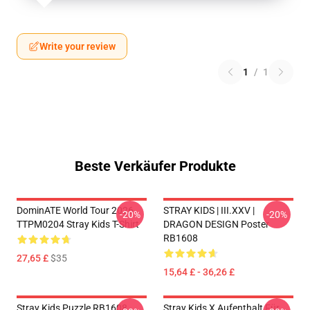
Write your review
1
/
1
Beste Verkäufer Produkte
DominATE World Tour 2026
STRAY KIDS | III.XXV |
-20%
-20%
TTPM0204 Stray Kids T-Shirt
DRAGON DESIGN Poster
RB1608
27,65 £
$35
15,64 £ - 36,26 £
Stray Kids Puzzle RB1608
Stray Kids X Aufenthalt Für