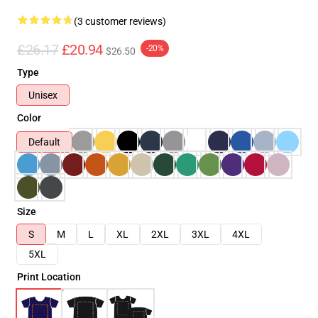
(3 customer reviews)
£26.17
£20.94
-20%
$26.50
Type
Unisex
Color
Default
Size
S
M
L
XL
2XL
3XL
4XL
5XL
Print Location