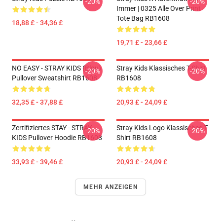
-20%
-20%
Immer | 0325 Alle Over Print
Tote Bag RB1608
18,88 £ - 34,36 £
19,71 £ - 23,66 £
NO EASY - STRAY KIDS (blau)
Stray Kids Klassisches T-Shirt
-20%
-20%
Pullover Sweatshirt RB1608
RB1608
32,35 £ - 37,88 £
20,93 £ - 24,09 £
Zertifiziertes STAY - STRAY
Stray Kids Logo Klassisches T-
-20%
-20%
KIDS Pullover Hoodie RB1608
Shirt RB1608
33,93 £ - 39,46 £
20,93 £ - 24,09 £
MEHR ANZEIGEN