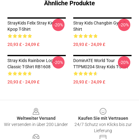
Ähnliche Produkte
StrayKids Felix Stray Kids
Stray Kids Changbin Gym T-
-20%
-20%
Kpop T-Shirt
Shirt
20,93 £ - 24,09 £
20,93 £ - 24,09 £
Stray Kids Rainbow Logo
DominATE World Tour
-20%
-20%
Classic T-Shirt RB1608
TTPM0204 Stray Kids T-Shirt
20,93 £ - 24,09 £
20,93 £ - 24,09 £
Footer
Weltweiter Versand
Kaufen Sie mit Vertrauen
Wir versenden in über 200 Länder
24/7 Schutz von Klicks bis zur
Lieferung