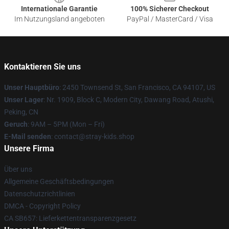
Internationale Garantie
100% Sicherer Checkout
Im Nutzungsland angeboten
PayPal / MasterCard / Visa
Kontaktieren Sie uns
Unser Hauptbüro
: 2450 Townsend St, San Francisco, CA 94107, US
Unser Lager
: Nr. 1909, Block C, Modern City, Dawang Road, Atushi,
Peking, CN
Geruch
: 9AM – 5PM (Mon – Fri)
E-Mail senden
: contact@stray-kids.shop
Unsere Firma
Über uns
Allgemeine Geschäftsbedingungen
Datenschutzrichtlinien
DMCA - Copyright Policy
CA SB657: Lieferkettentransparenzgesetz