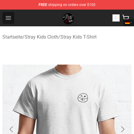
FREE
shipping on orders over $100
Stray Kids Shop - Official Stray Kids Merchandise Store
Open menu
Startseite
/
Stray Kids Cloth
/
Stray Kids T-Shirt