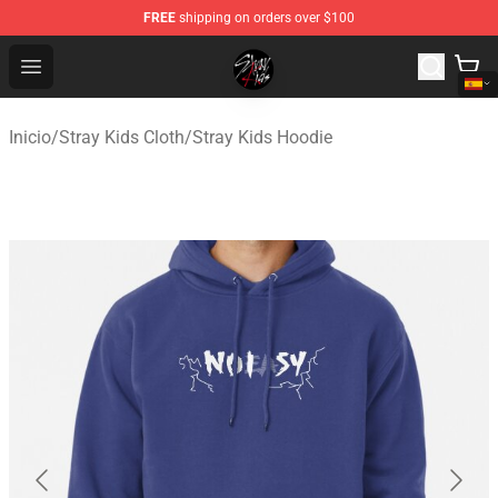
FREE
shipping on orders over $100
Stray Kids Shop - Official Stray Kids Merchandise Store
Open menu
Inicio
/
Stray Kids Cloth
/
Stray Kids Hoodie