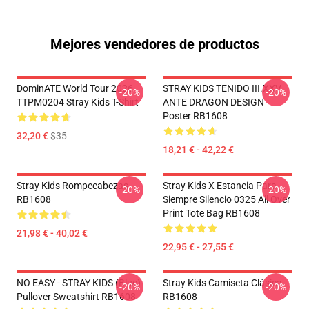
Mejores vendedores de productos
DominATE World Tour 2026
STRAY KIDS TENIDO III.XXV
-20%
-20%
TTPM0204 Stray Kids T-Shirt
ANTE DRAGON DESIGN
Poster RB1608
32,20 €
$35
18,21 € - 42,22 €
Stray Kids Rompecabezas
Stray Kids X Estancia Para
-20%
-20%
RB1608
Siempre Silencio 0325 All Over
Print Tote Bag RB1608
21,98 € - 40,02 €
22,95 € - 27,55 €
NO EASY - STRAY KIDS (Blue)
Stray Kids Camiseta Clásica
-20%
-20%
Pullover Sweatshirt RB1608
RB1608