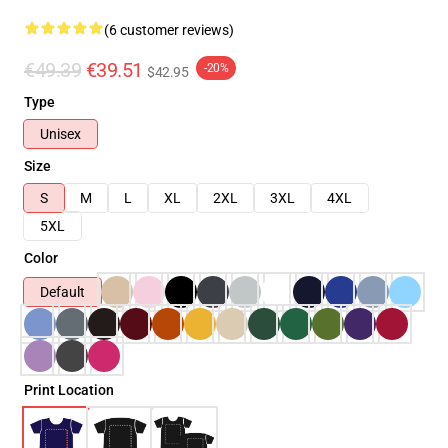
(6 customer reviews)
€49.39
€39.51
-20%
$42.95
Type
Unisex
Size
S
M
L
XL
2XL
3XL
4XL
5XL
Color
Default
Print Location