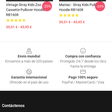
Vintage Stray Kids Zoo
Maniac - Stray Kids Pullover
-20%
-20%
Cassette Pullover Hoodie
Hoodie RB1608
RB1608
39,51 € - 45,95 €
39,51 € - 45,95 €
Footer
Envío mundial
Compra con confianza
Enviamos a más de 200 países
Protegido 24/7 desde los clics
hasta la entrega
Garantía internacional
Pago 100% seguro
Ofrecido en el país de uso
PayPal / MasterCard / Visa
Contáctenos