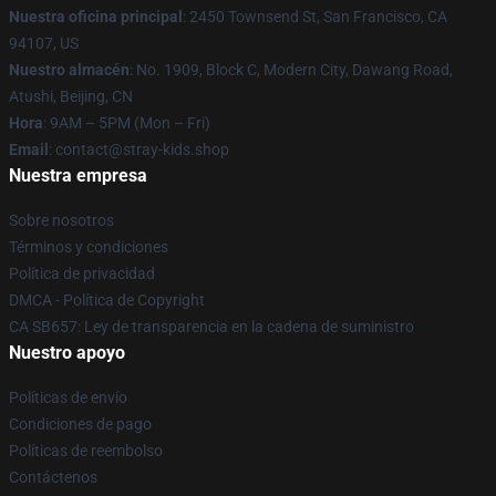
Nuestra oficina principal
: 2450 Townsend St, San Francisco, CA
94107, US
Nuestro almacén
: No. 1909, Block C, Modern City, Dawang Road,
Atushi, Beijing, CN
Hora
: 9AM – 5PM (Mon – Fri)
Email
: contact@stray-kids.shop
Nuestra empresa
Sobre nosotros
Términos y condiciones
Política de privacidad
DMCA - Política de Copyright
CA SB657: Ley de transparencia en la cadena de suministro
Nuestro apoyo
Políticas de envío
Condiciones de pago
Políticas de reembolso
Contáctenos