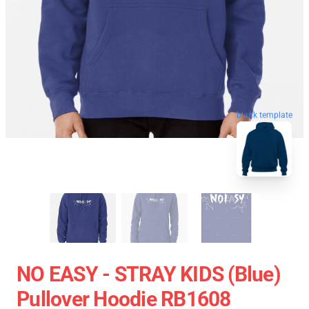
blank template
NO EASY - STRAY KIDS (Blue)
Pullover Hoodie RB1608