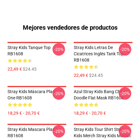
Mejores vendedores de productos
Stray Kids Tanque Top
Stray Kids Letras De
-20%
-20%
RB1608
Cicatrices Inglés Tank Top
RB1608
22,49 €
$24.45
22,49 €
$24.45
Stray Kids Máscara Plana J-
Azul Stray Kids Bang Chan
-20%
-20%
One RB1608
Doodle Flat Mask RB1608
18,29 € - 20,70 €
18,29 € - 20,70 €
Stray Kids Mascara Plana
Stray Kids Tour Shirt Stray
-20%
-20%
RB1608
Kids Merch Stray Kids Maniac