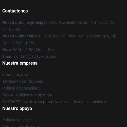
Contáctenos
Nuestra oficina principal
: 2450 Townsend St, San Francisco, CA
94107, US
Nuestro almacén
: No. 1909, Block C, Modern City, Dawang Road,
Atushi, Beijing, CN
Hora
: 9AM – 5PM (Mon – Fri)
Email
: contact@stray-kids.shop
Nuestra empresa
Sobre nosotros
Términos y condiciones
Política de privacidad
DMCA - Política de Copyright
CA SB657: Ley de transparencia en la cadena de suministro
Nuestro apoyo
Políticas de envío
Condiciones de pago