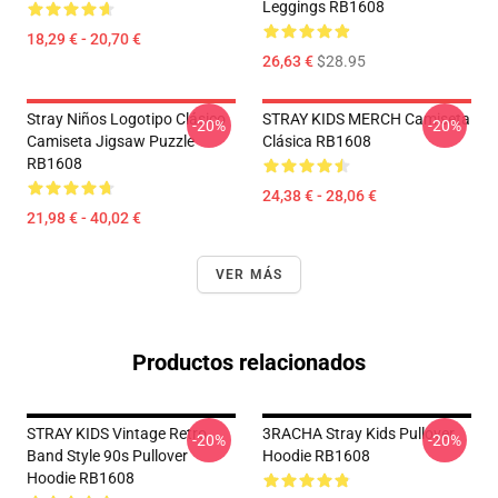
Leggings RB1608
18,29 € - 20,70 €
26,63 €
$28.95
Stray Niños Logotipo Clásico
STRAY KIDS MERCH Camiseta
-20%
-20%
Camiseta Jigsaw Puzzle
Clásica RB1608
RB1608
24,38 € - 28,06 €
21,98 € - 40,02 €
VER MÁS
Productos relacionados
STRAY KIDS Vintage Retro
3RACHA Stray Kids Pullover
-20%
-20%
Band Style 90s Pullover
Hoodie RB1608
Hoodie RB1608