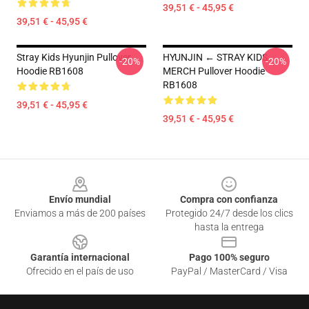
39,51 € - 45,95 €
39,51 € - 45,95 €
Stray Kids Hyunjin Pullover
HYUNJIN ← STRAY KIDS
-20%
-20%
Hoodie RB1608
MERCH Pullover Hoodie
RB1608
39,51 € - 45,95 €
39,51 € - 45,95 €
Footer
Envío mundial
Compra con confianza
Enviamos a más de 200 países
Protegido 24/7 desde los clics
hasta la entrega
Garantía internacional
Pago 100% seguro
Ofrecido en el país de uso
PayPal / MasterCard / Visa