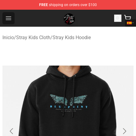
FREE
shipping on orders over $100
Stray Kids Shop - Official Stray Kids Merchandise Store
Open menu
Inicio
/
Stray Kids Cloth
/
Stray Kids Hoodie