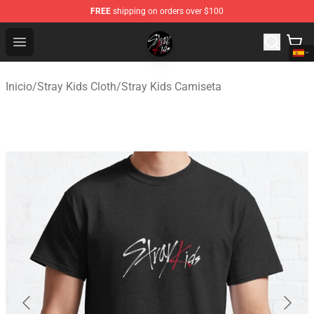
FREE
shipping on orders over $100
Stray Kids Shop - Official Stray Kids Merchandise Store
Open menu
Inicio
/
Stray Kids Cloth
/
Stray Kids Camiseta