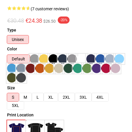
(7 customer reviews)
€30.48
€24.38
-20%
$26.50
Type
Unisex
Color
Default
Size
S
M
L
XL
2XL
3XL
4XL
5XL
Print Location