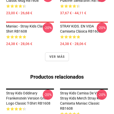
Classic Mug RB1608
Pullover Sweatshirt RB1608
23,00 € - 26,68 €
37,67 € - 44,11 €
Maniac - Stray Kids Classic T-
STRAY KIDS. EN VIDA
-20%
-20%
Shirt RB1608
Camiseta Clásica RB1608
24,38 € - 28,06 €
24,38 € - 28,06 €
VER MÁS
Productos relacionados
Stray Kids Oddinary
Stray Kids Camisa De Viaje
-20%
-20%
Frankenstein Version Green
Stray Kids Merch Stray Kids
Logo Classic T-Shirt RB1608
Camiseta Maniac Classic
RB1608