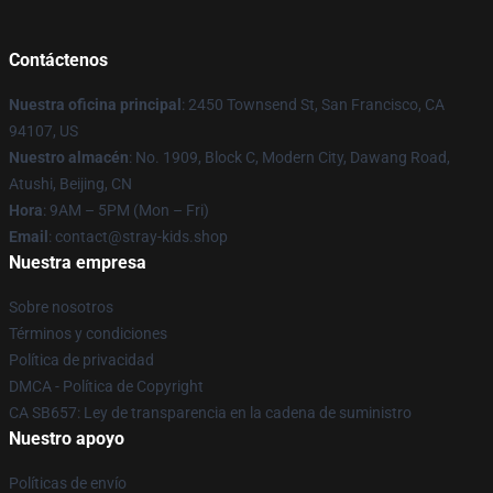
Contáctenos
Nuestra oficina principal
: 2450 Townsend St, San Francisco, CA
94107, US
Nuestro almacén
: No. 1909, Block C, Modern City, Dawang Road,
Atushi, Beijing, CN
Hora
: 9AM – 5PM (Mon – Fri)
Email
: contact@stray-kids.shop
Nuestra empresa
Sobre nosotros
Términos y condiciones
Política de privacidad
DMCA - Política de Copyright
CA SB657: Ley de transparencia en la cadena de suministro
Nuestro apoyo
Políticas de envío