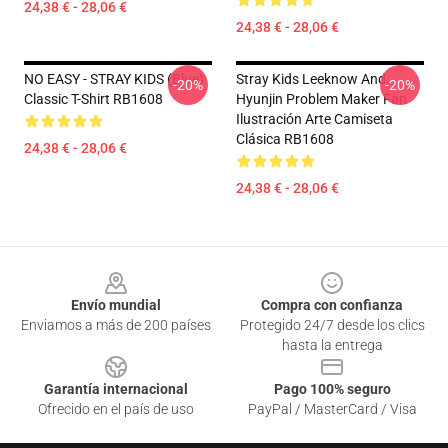
24,38 € - 28,06 €
24,38 € - 28,06 €
NO EASY - STRAY KIDS (Blue)
Stray Kids Leeknow And
-20%
-20%
Classic T-Shirt RB1608
Hyunjin Problem Maker Fan
Ilustración Arte Camiseta
Clásica RB1608
24,38 € - 28,06 €
24,38 € - 28,06 €
Footer
Envío mundial
Compra con confianza
Enviamos a más de 200 países
Protegido 24/7 desde los clics
hasta la entrega
Garantía internacional
Pago 100% seguro
Ofrecido en el país de uso
PayPal / MasterCard / Visa