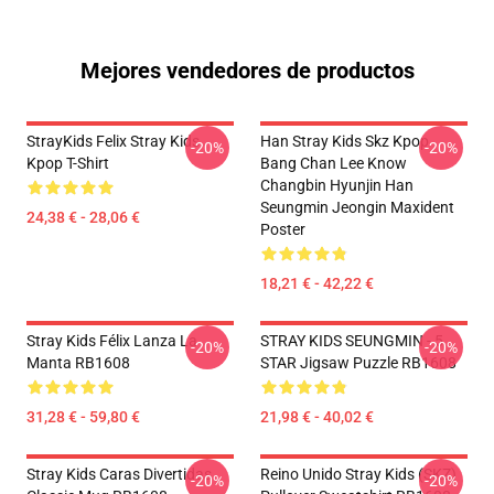
Mejores vendedores de productos
StrayKids Felix Stray Kids
Han Stray Kids Skz Kpop
-20%
-20%
Kpop T-Shirt
Bang Chan Lee Know
Changbin Hyunjin Han
Seungmin Jeongin Maxident
24,38 € - 28,06 €
Poster
18,21 € - 42,22 €
Stray Kids Félix Lanza La
STRAY KIDS SEUNGMIN - 5
-20%
-20%
Manta RB1608
STAR Jigsaw Puzzle RB1608
31,28 € - 59,80 €
21,98 € - 40,02 €
Stray Kids Caras Divertidas
Reino Unido Stray Kids (SKZ)
-20%
-20%