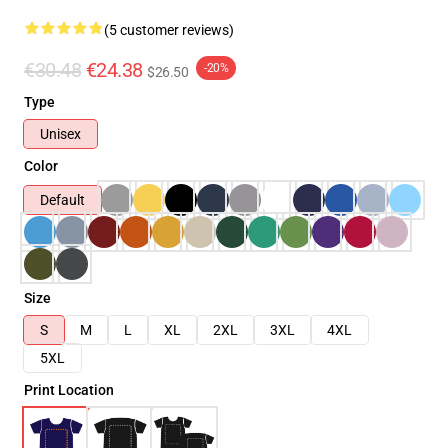
(5 customer reviews)
€30.48
€24.38
-20%
$26.50
Type
Unisex
Color
Default
Size
S
M
L
XL
2XL
3XL
4XL
5XL
Print Location