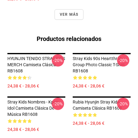
VER MÁS
Productos relacionados
HYUNJIN TENIDO STRAY KIDS
Stray Kids 90s Heartthrob
-20%
-20%
MERCH Camiseta Clásica
Group Photo Classic T-Shirt
RB1608
RB1608
24,38 € - 28,06 €
24,38 € - 28,06 €
Stray Kids Nombres - Kpop
Rubia Hyunjin Stray Kids
-20%
-20%
Idol Camiseta Clásica De
Camiseta Clásica RB1608
Música RB1608
24,38 € - 28,06 €
24,38 € - 28,06 €