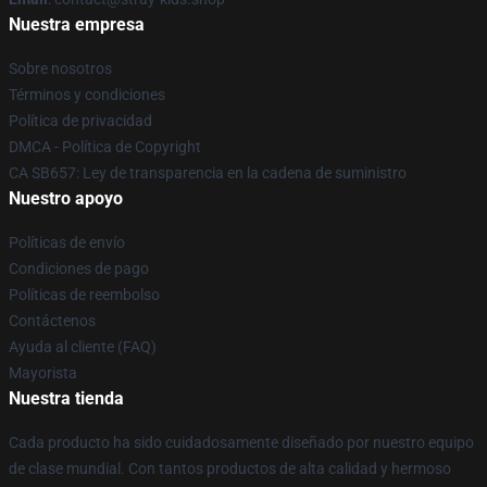
Nuestra empresa
Sobre nosotros
Términos y condiciones
Política de privacidad
DMCA - Política de Copyright
CA SB657: Ley de transparencia en la cadena de suministro
Nuestro apoyo
Políticas de envío
Condiciones de pago
Políticas de reembolso
Contáctenos
Ayuda al cliente (FAQ)
Mayorista
Nuestra tienda
Cada producto ha sido cuidadosamente diseñado por nuestro equipo
de clase mundial. Con tantos productos de alta calidad y hermoso