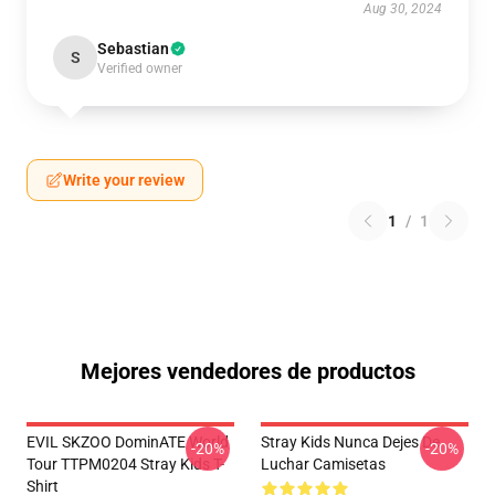
Aug 30, 2024
Sebastian
S
Verified owner
Write your review
1
/
1
Mejores vendedores de productos
EVIL SKZOO DominATE World
Stray Kids Nunca Dejes De
-20%
-20%
Tour TTPM0204 Stray Kids T-
Luchar Camisetas
Shirt