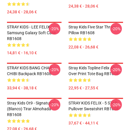
24,38 € - 28,06 €
24,38 € - 28,06 €
STRAY KIDS - LEE FELIX
Stray Kids Five Star Throw
-20%
-20%
Samsung Galaxy Soft Case
Pillow RB1608
RB1608
22,08 € - 26,68 €
14,81 € - 16,10 €
STRAY KIDS BANG CHAN
Stray Kids Topline Felix All
-20%
-20%
CHIBI Backpack RB1608
Over Print Tote Bag RB1608
33,94 € - 38,18 €
22,95 € - 27,55 €
Stray Kids Ot9 - Signatures
STRAY KIDS FELIX - 5 STAR
-20%
-20%
(blanco) Tirar Almohada
Pullover Sweatshirt RB1608
RB1608
37,67 € - 44,11 €
22,08 € - 26,68 €