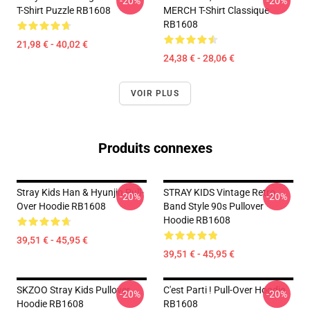
-20%
-20%
T-Shirt Puzzle RB1608
MERCH T-Shirt Classique
RB1608
21,98 € - 40,02 €
24,38 € - 28,06 €
VOIR PLUS
Produits connexes
Stray Kids Han & Hyunjin Pull-
STRAY KIDS Vintage Retro
-20%
-20%
Over Hoodie RB1608
Band Style 90s Pullover
Hoodie RB1608
39,51 € - 45,95 €
39,51 € - 45,95 €
SKZOO Stray Kids Pullover
C'est Parti ! Pull-Over Hoodie
-20%
-20%
Hoodie RB1608
RB1608