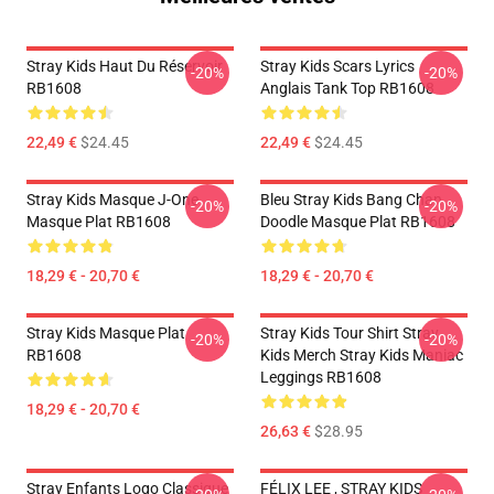
Stray Kids Haut Du Réservoir
Stray Kids Scars Lyrics
-20%
-20%
RB1608
Anglais Tank Top RB1608
22,49 €
$24.45
22,49 €
$24.45
Stray Kids Masque J-One
Bleu Stray Kids Bang Chan
-20%
-20%
Masque Plat RB1608
Doodle Masque Plat RB1608
18,29 € - 20,70 €
18,29 € - 20,70 €
Stray Kids Masque Plat
Stray Kids Tour Shirt Stray
-20%
-20%
RB1608
Kids Merch Stray Kids Maniac
Leggings RB1608
18,29 € - 20,70 €
26,63 €
$28.95
Stray Enfants Logo Classique
FÉLIX LEE , STRAY KIDS