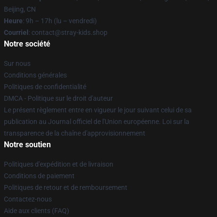
Beijing, CN
Heure
: 9h – 17h (lu – vendredi)
Courriel
: contact@stray-kids.shop
Notre société
Sur nous
Conditions générales
Politiques de confidentialité
DMCA - Politique sur le droit d'auteur
Le présent règlement entre en vigueur le jour suivant celui de sa
publication au Journal officiel de l'Union européenne. Loi sur la
transparence de la chaîne d'approvisionnement
Notre soutien
Politiques d'expédition et de livraison
Conditions de paiement
Politiques de retour et de remboursement
Contactez-nous
Aide aux clients (FAQ)