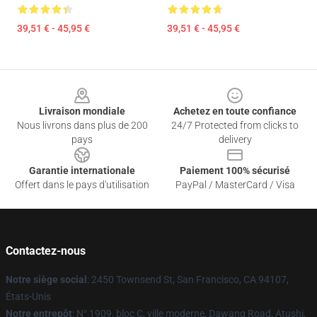
39,51 € - 45,95 €
39,51 € - 45,95 €
Footer
Livraison mondiale
Achetez en toute confiance
Nous livrons dans plus de 200
24/7 Protected from clicks to
pays
delivery
Garantie internationale
Paiement 100% sécurisé
Offert dans le pays d'utilisation
PayPal / MasterCard / Visa
Contactez-nous
Notre siège social
: 2450 Townsend St, San Francisco, CA 94107,
États-Unis
Notre entrepôt
: N° 1909, bloc C, ville moderne, Dawang Road, Atushi,