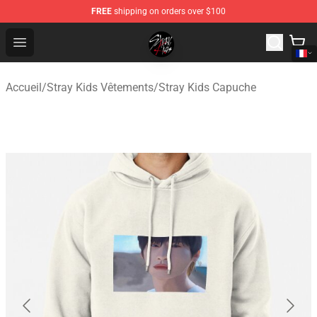
FREE
shipping on orders over $100
Stray Kids Shop - Official Stray Kids Merchandise Store
Open menu
Accueil
/
Stray Kids Vêtements
/
Stray Kids Capuche