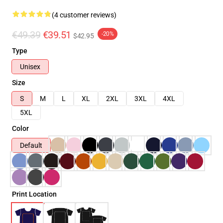
(4 customer reviews)
€49.39
€39.51
-20%
$42.95
Type
Unisex
Size
S
M
L
XL
2XL
3XL
4XL
5XL
Color
Default
Print Location