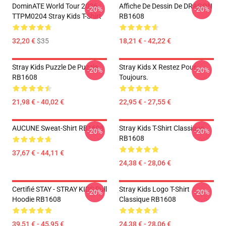
DominATE World Tour 2026
Affiche De Dessin De DRAGON
-20%
-20%
TTPM0204 Stray Kids T-Shirt
RB1608
32,20 €
$35
18,21 € - 42,22 €
Stray Kids Puzzle De Puzzle
Stray Kids X Restez Pour
-20%
-20%
RB1608
Toujours.
21,98 € - 40,02 €
22,95 € - 27,55 €
AUCUNE Sweat-Shirt RB1608
Stray Kids T-Shirt Classique
-20%
-20%
RB1608
37,67 € - 44,11 €
24,38 € - 28,06 €
Certifié STAY - STRAY KIDS Pull
Stray Kids Logo T-Shirt
-20%
-20%
Hoodie RB1608
Classique RB1608
39,51 € - 45,95 €
24,38 € - 28,06 €