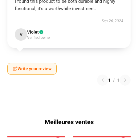
I found this product to be both durable and highly
functional; it’s a worthwhile investment.
Sep 26, 2024
Violet
V
Verified owner
Write your review
1
/
1
Meilleures ventes