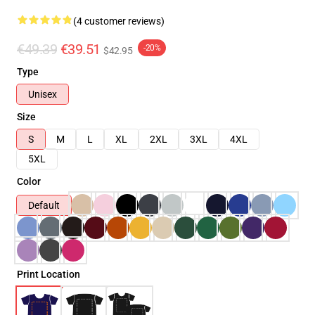
(4 customer reviews)
€49.39
€39.51
-20%
$42.95
Type
Unisex
Size
S
M
L
XL
2XL
3XL
4XL
5XL
Color
Default
Print Location