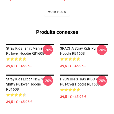
VOIR PLUS
Produits connexes
Stray Kids Tshirt Maniaque
3RACHA Stray Kids Pull-Over
-20%
-20%
Pullover Hoodie RB1608
Hoodie RB1608
39,51 € - 45,95 €
39,51 € - 45,95 €
Stray Kids Leebit New York
HYUNJIN-STRAY KIDS MERCH
-20%
-20%
Shitty Pullover Hoodie
Pull-Over Hoodie RB1608
RB1608
39,51 € - 45,95 €
39,51 € - 45,95 €