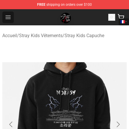
FREE
shipping on orders over $100
Stray Kids Shop - Official Stray Kids Merchandise Store
Open menu
Accueil
/
Stray Kids Vêtements
/
Stray Kids Capuche