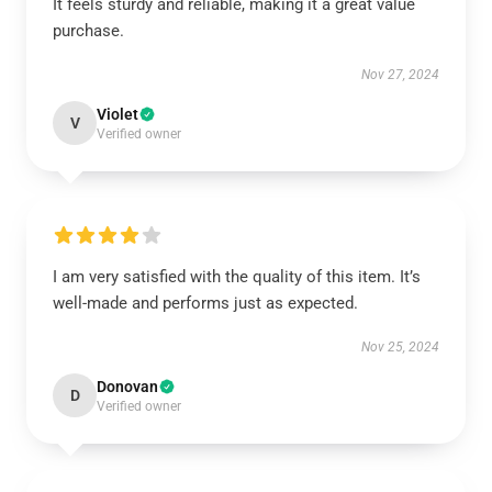
It feels sturdy and reliable, making it a great value
purchase.
Nov 27, 2024
Violet
V
Verified owner
I am very satisfied with the quality of this item. It’s
well-made and performs just as expected.
Nov 25, 2024
Donovan
D
Verified owner