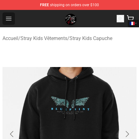
FREE
shipping on orders over $100
Stray Kids Shop - Official Stray Kids Merchandise Store
Open menu
Accueil
/
Stray Kids Vêtements
/
Stray Kids Capuche