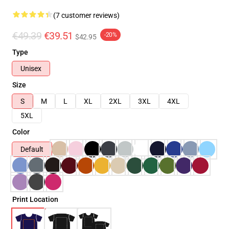
(7 customer reviews)
€49.39
€39.51
-20%
$42.95
Type
Unisex
Size
S
M
L
XL
2XL
3XL
4XL
5XL
Color
Default
Print Location