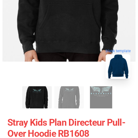
blank template
Stray Kids Plan Directeur Pull-
Over Hoodie RB1608