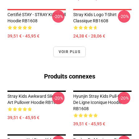
Certifié STAY - STRAY KIDS Pull
Stray Kids Logo T-Shirt
-20%
-20%
Hoodie RB1608
Classique RB1608
39,51 € - 45,95 €
24,38 € - 28,06 €
VOIR PLUS
Produits connexes
Stray Kids Awkward Silence
Hyunjin Stray Kids Pull-Over
-20%
-20%
Art Pullover Hoodie RB1608
De Ligne Iconique Hoodie
RB1608
39,51 € - 45,95 €
39,51 € - 45,95 €