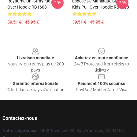
Royaume Uni Stray Kids Pull-
Espèce De Maniaque Stray
-20%
-20%
Over Hoodie RB1608
Kids Pull-Over Hoodie RB1608
39,51 € - 45,95 €
39,51 € - 45,95 €
Footer
Livraison mondiale
Achetez en toute confiance
Nous livrons dans plus de 200
24/7 Protected from clicks to
pays
delivery
Garantie internationale
Paiement 100% sécurisé
Offert dans le pays d'utilisation
PayPal / MasterCard / Visa
Contactez-nous
Notre siège social
: 2450 Townsend St, San Francisco, CA 94107,