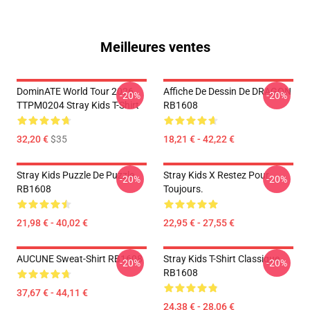
Meilleures ventes
DominATE World Tour 2026
Affiche De Dessin De DRAGON
-20%
-20%
TTPM0204 Stray Kids T-Shirt
RB1608
32,20 €
$35
18,21 € - 42,22 €
Stray Kids Puzzle De Puzzle
Stray Kids X Restez Pour
-20%
-20%
RB1608
Toujours.
21,98 € - 40,02 €
22,95 € - 27,55 €
AUCUNE Sweat-Shirt RB1608
Stray Kids T-Shirt Classique
-20%
-20%
RB1608
37,67 € - 44,11 €
24,38 € - 28,06 €