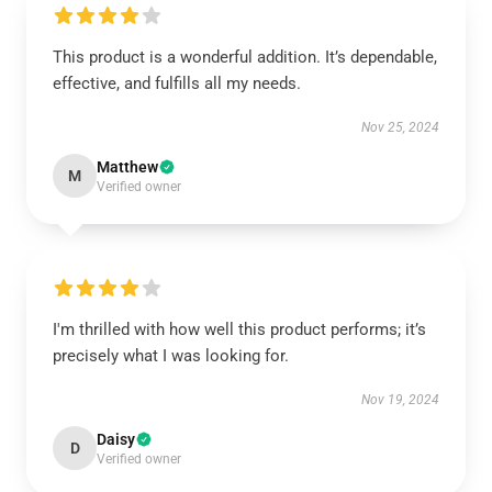
This product is a wonderful addition. It’s dependable,
effective, and fulfills all my needs.
Nov 25, 2024
Matthew
M
Verified owner
I'm thrilled with how well this product performs; it’s
precisely what I was looking for.
Nov 19, 2024
Daisy
D
Verified owner