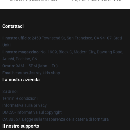
Contattaci
Il nostro ufficio
: 2450 Townsend St, San Francisco, CA 94107, Stati
Uniti
Il nostro magazzino
: No. 1909, Block C, Modern City, Dawang Road,
Atushi, Pechino, CN
Orario
: 9AM – 5PM (Mon – Fri)
Email
: contact@stray-kids.shop
La nostra azienda
Su di noi
Termini e condizioni
Informativa sulla privacy
DMCA - Informativa sul copyright
CA SB657: Legge sulla trasparenza della catena di fornitura
Il nostro supporto