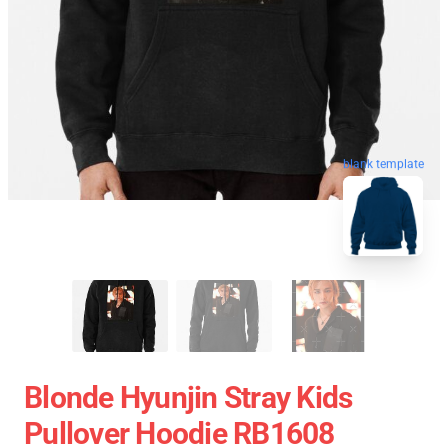
blank template
Blonde Hyunjin Stray Kids
Pullover Hoodie RB1608