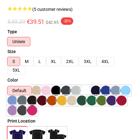
(5 customer reviews)
€49.39
€39.51
-20%
$42.95
Type
Unisex
Size
S
M
L
XL
2XL
3XL
4XL
5XL
Color
Default
Print Location