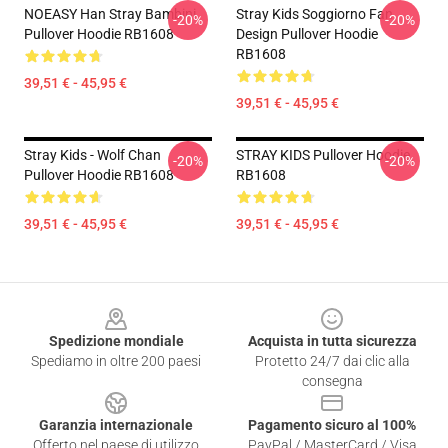
NOEASY Han Stray Bambini
Stray Kids Soggiorno Fan
-20%
-20%
Pullover Hoodie RB1608
Design Pullover Hoodie
RB1608
39,51 € - 45,95 €
39,51 € - 45,95 €
Stray Kids - Wolf Chan
STRAY KIDS Pullover Hoodie
-20%
-20%
Pullover Hoodie RB1608
RB1608
39,51 € - 45,95 €
39,51 € - 45,95 €
Footer
Spedizione mondiale
Acquista in tutta sicurezza
Spediamo in oltre 200 paesi
Protetto 24/7 dai clic alla
consegna
Garanzia internazionale
Pagamento sicuro al 100%
Offerto nel paese di utilizzo
PayPal / MasterCard / Visa