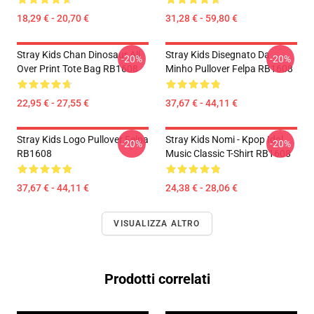
18,29 € - 20,70 €
31,28 € - 59,80 €
Stray Kids Chan Dinosaur All
Stray Kids Disegnato Da
-20%
-20%
Over Print Tote Bag RB1608
Minho Pullover Felpa RB1608
22,95 € - 27,55 €
37,67 € - 44,11 €
Stray Kids Logo Pullover Felpa
Stray Kids Nomi - Kpop Idol
-20%
-20%
RB1608
Music Classic T-Shirt RB1608
37,67 € - 44,11 €
24,38 € - 28,06 €
VISUALIZZA ALTRO
Prodotti correlati