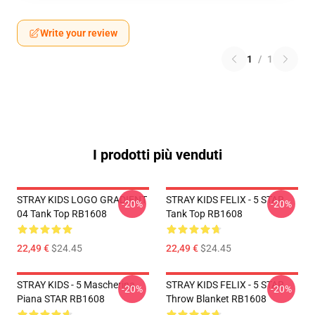
Write your review
1
/
1
I prodotti più venduti
STRAY KIDS LOGO GRADIENT
STRAY KIDS FELIX - 5 STAR
-20%
-20%
04 Tank Top RB1608
Tank Top RB1608
22,49 €
$24.45
22,49 €
$24.45
STRAY KIDS - 5 Mascherina
STRAY KIDS FELIX - 5 STAR
-20%
-20%
Piana STAR RB1608
Throw Blanket RB1608