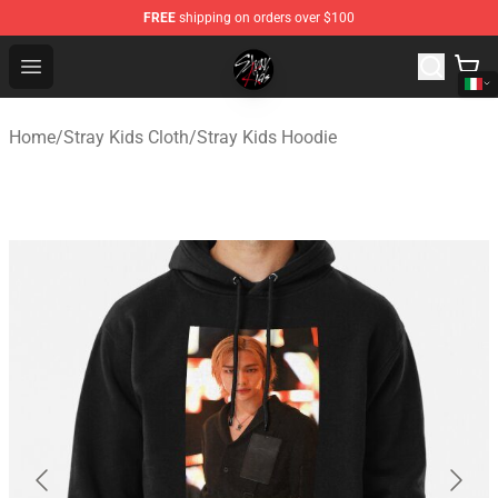
FREE
shipping on orders over $100
Stray Kids Shop - Official Stray Kids Merchandise Store
Open menu
Home
/
Stray Kids Cloth
/
Stray Kids Hoodie