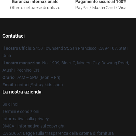
Garanzia internazionale
Pagamento sicuro al 100%
Offerto nel paese di utilizzo
PayPal / MasterCard / Visa
Contattaci
Il nostro ufficio
: 2450 Townsend St, San Francisco, CA 94107, Stati
Uniti
Il nostro magazzino
: No. 1909, Block C, Modern City, Dawang Road,
Atushi, Pechino, CN
Orario
: 9AM – 5PM (Mon – Fri)
Email
: contact@stray-kids.shop
La nostra azienda
Su di noi
Termini e condizioni
Informativa sulla privacy
DMCA - Informativa sul copyright
CA SB657: Legge sulla trasparenza della catena di fornitura