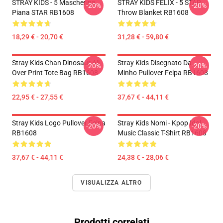
STRAY KIDS - 5 Mascherina
STRAY KIDS FELIX - 5 STAR
-20%
-20%
Piana STAR RB1608
Throw Blanket RB1608
18,29 € - 20,70 €
31,28 € - 59,80 €
Stray Kids Chan Dinosaur All
Stray Kids Disegnato Da
-20%
-20%
Over Print Tote Bag RB1608
Minho Pullover Felpa RB1608
22,95 € - 27,55 €
37,67 € - 44,11 €
Stray Kids Logo Pullover Felpa
Stray Kids Nomi - Kpop Idol
-20%
-20%
RB1608
Music Classic T-Shirt RB1608
37,67 € - 44,11 €
24,38 € - 28,06 €
VISUALIZZA ALTRO
Prodotti correlati