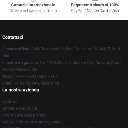
Garanzia internazionale
Pagamento sicuro al 100%
Offerto nel paese di utilizzo
PayPal / MasterCard / Visa
Contattaci
Il nostro ufficio
: 2450 Townsend St, San Francisco, CA 94107, Stati
Uniti
Il nostro magazzino
: No. 1909, Block C, Modern City, Dawang Road,
Atushi, Pechino, CN
Orario
: 9AM – 5PM (Mon – Fri)
Email
: contact@stray-kids.shop
La nostra azienda
Su di noi
Termini e condizioni
Informativa sulla privacy
DMCA - Informativa sul copyright