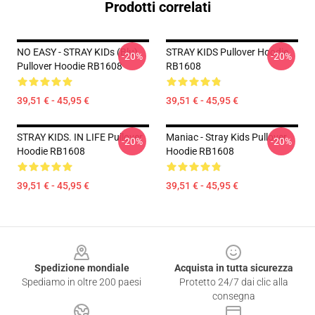
Prodotti correlati
NO EASY - STRAY KIDs (blu)
STRAY KIDS Pullover Hoodie
-20%
-20%
Pullover Hoodie RB1608
RB1608
39,51 € - 45,95 €
39,51 € - 45,95 €
STRAY KIDS. IN LIFE Pullover
Maniac - Stray Kids Pullover
-20%
-20%
Hoodie RB1608
Hoodie RB1608
39,51 € - 45,95 €
39,51 € - 45,95 €
Footer
Spedizione mondiale
Acquista in tutta sicurezza
Spediamo in oltre 200 paesi
Protetto 24/7 dai clic alla
consegna