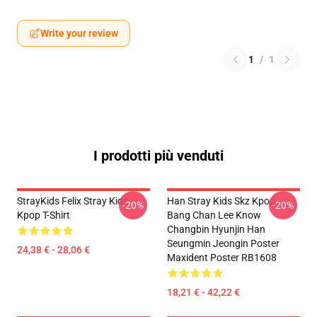
Write your review
1
/
1
I prodotti più venduti
StrayKids Felix Stray Kids
Han Stray Kids Skz Kpop
-20%
-20%
Kpop T-Shirt
Bang Chan Lee Know
Changbin Hyunjin Han
Seungmin Jeongin Poster
24,38 € - 28,06 €
Maxident Poster RB1608
18,21 € - 42,22 €