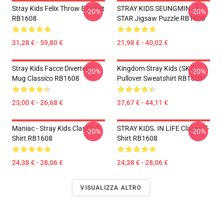
Stray Kids Felix Throw Blanket
STRAY KIDS SEUNGMIN - 5
-20%
-20%
RB1608
STAR Jigsaw Puzzle RB1608
31,28 € - 59,80 €
21,98 € - 40,02 €
Stray Kids Facce Divertenti
Kingdom Stray Kids (SKZ)
-20%
-20%
Mug Classico RB1608
Pullover Sweatshirt RB1608
23,00 € - 26,68 €
37,67 € - 44,11 €
Maniac - Stray Kids Classic T-
STRAY KIDS. IN LIFE Classic T-
-20%
-20%
Shirt RB1608
Shirt RB1608
24,38 € - 28,06 €
24,38 € - 28,06 €
VISUALIZZA ALTRO