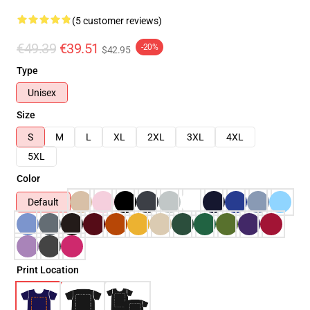
(5 customer reviews)
€49.39
€39.51
-20%
$42.95
Type
Unisex
Size
S
M
L
XL
2XL
3XL
4XL
5XL
Color
Default
Print Location