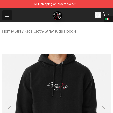
FREE
shipping on orders over $100
Stray Kids Shop - Official Stray Kids Merchandise Store
Open menu
Home
/
Stray Kids Cloth
/
Stray Kids Hoodie