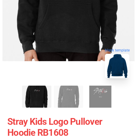
blank template
Stray Kids Logo Pullover
Hoodie RB1608