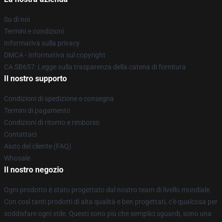
Su di noi
Termini e condizioni
Informativa sulla privacy
DMCA - Informativa sul copyright
CA SB657: Legge sulla trasparenza della catena di fornitura
Il nostro supporto
Condizioni di spedizione e consegna
Termini di pagamento
Condizioni di ritorno e rimborso
Contattaci
Aiuto del cliente (FAQ)
Whosale
Il nostro negozio
Ogni prodotto è stato progettato dal nostro team di livello mondiale.
Con così tanti prodotti di alta qualità e ben progettati, c'è qualcosa per
soddisfare ogni stile. Questi sono più che semplici sguardi, sono una