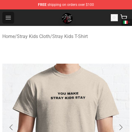
FREE
shipping on orders over $100
Stray Kids Shop - Official Stray Kids Merchandise Store
Open menu
Home
/
Stray Kids Cloth
/
Stray Kids T-Shirt