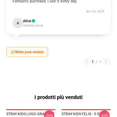
Fantastic purchase, I use it every day.
Nov 26, 2024
Alice
A
Verified owner
Write your review
1
/
1
I prodotti più venduti
STRAY KIDS LOGO GRADIENT
STRAY KIDS FELIX - 5 STAR
-20%
-20%