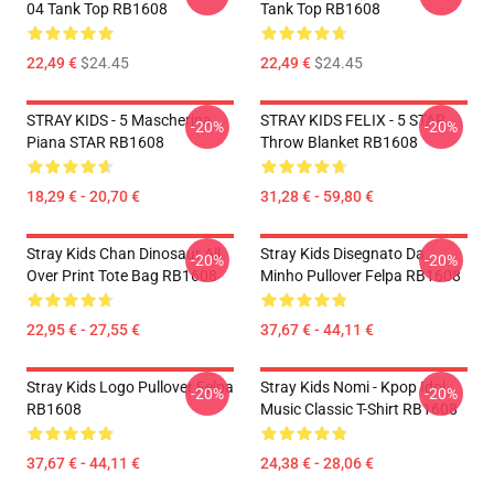
04 Tank Top RB1608
Tank Top RB1608
22,49 €
$24.45
22,49 €
$24.45
STRAY KIDS - 5 Mascherina
STRAY KIDS FELIX - 5 STAR
-20%
-20%
Piana STAR RB1608
Throw Blanket RB1608
18,29 € - 20,70 €
31,28 € - 59,80 €
Stray Kids Chan Dinosaur All
Stray Kids Disegnato Da
-20%
-20%
Over Print Tote Bag RB1608
Minho Pullover Felpa RB1608
22,95 € - 27,55 €
37,67 € - 44,11 €
Stray Kids Logo Pullover Felpa
Stray Kids Nomi - Kpop Idol
-20%
-20%
RB1608
Music Classic T-Shirt RB1608
37,67 € - 44,11 €
24,38 € - 28,06 €