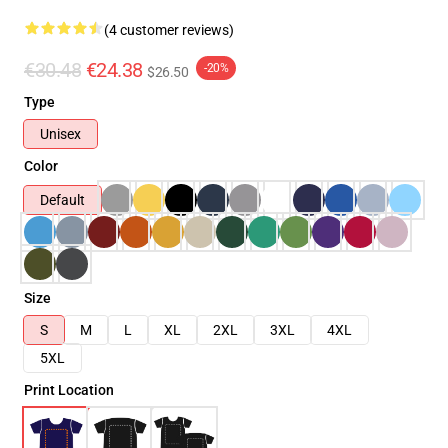
(4 customer reviews)
€30.48
€24.38
-20%
$26.50
Type
Unisex
Color
Default
Size
S
M
L
XL
2XL
3XL
4XL
5XL
Print Location