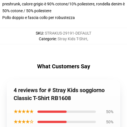
preshrunk, calore grigio è 90% cotone/10% poliestere, rondella denim è
50% cotone / 50% poliestere
Pollo doppio e fascia collo per robustezza
SKU
:
STRAKUS-29191-DEFAULT
Categorie
:
Stray Kids T-Shirt
,
What Customers Say
4 reviews for # Stray Kids soggiorno
Classic T-Shirt RB1608
★★★★★
50%
★★★★☆
50%