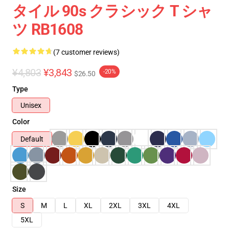
タイル 90s クラシック T シャ
ツ RB1608
(7 customer reviews)
¥4,803
¥3,843
-20%
$26.50
Type
Unisex
Color
Default
Size
S
M
L
XL
2XL
3XL
4XL
5XL