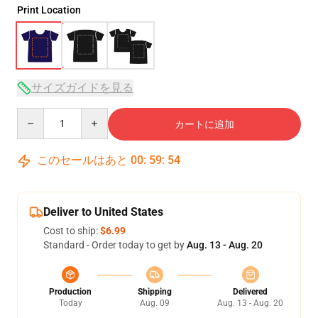
Print Location
サイズガイドを見る
Quantity
カートに追加
このセールはあと
00
:
59
:
53
Deliver to United States
Cost to ship:
$6.99
Standard - Order today to get by
Aug. 13 - Aug. 20
Production
Shipping
Delivered
Today
Aug. 09
Aug. 13 - Aug. 20