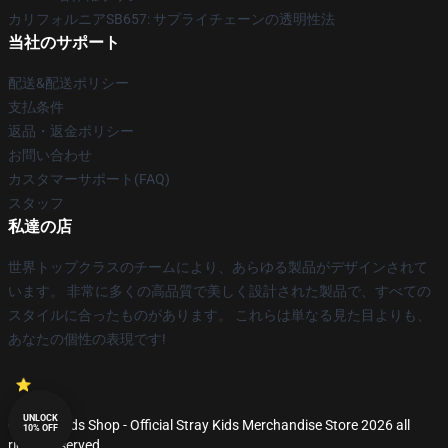
カリフォルニアSB657: サプライチェーンの透明性法
当社のサポート
配送&配送ポリシー
支払条件
返品・返金ポリシー
お問い合わせ
カスタマーサポート(FAQ)
スタッフ
私達の店
世界トップクラスのチームにより、あらゆる製品がデザインされて
います。 非常に多くの高品質で美しく設計された製品で、すべての
スタイルに合ったものがあります。 これらは単なる見た目よりも、
あなたの個性の表現です!
UNLOCK
© Stray Kids Shop - Official Stray Kids Merchandise Store 2026 all
10% OFF
rights reserved