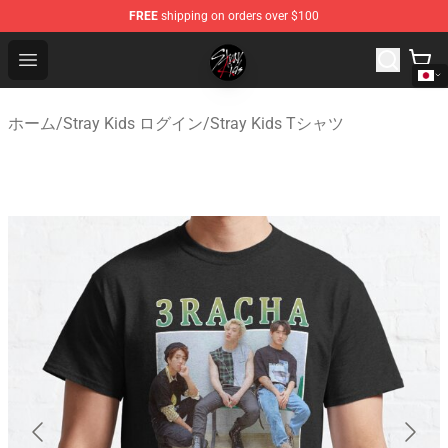
FREE
shipping on orders over $100
Stray Kids Shop - Official Stray Kids Merchandise Store
Open menu
ホーム
/
Stray Kids ログイン
/
Stray Kids Tシャツ