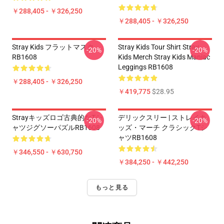
￥288,405 - ￥326,250
￥288,405 - ￥326,250
Stray Kids フラットマスク
Stray Kids Tour Shirt Stray
-20%
-20%
RB1608
Kids Merch Stray Kids Maniac
Leggings RB1608
￥288,405 - ￥326,250
￥419,775
$28.95
Strayキッズロゴ古典的なTシ
デリックスリー | ストレイキ
-20%
-20%
ャツジグソーパズルRB1608
ッズ・マーチ クラシックTシ
ャツRB1608
￥346,550 - ￥630,750
￥384,250 - ￥442,250
もっと見る