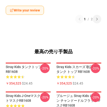
Write your review
1
/
2
最高の売り手製品
Stray Kids タンクトップ
Stray Kids スカーズ 歌詞 英語
-20%
-20%
RB1608
タンク トップ RB1608
￥354,525
$24.45
￥354,525
$24.45
Stray Kids J-Oneマスクフラッ
ブルージュ Stray Kids ログイ
-20%
-20%
トマスクRB1608
ン チャンドードルフラットマ
スクRB1608