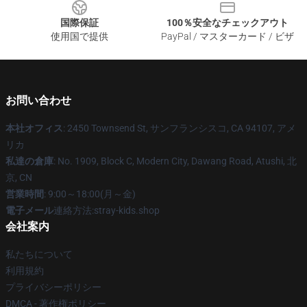
国際保証
100％安全なチェックアウト
使用国で提供
PayPal / マスターカード / ビザ
お問い合わせ
本社オフィス
: 2450 Townsend St, サンフランシスコ, CA 94107, アメ
リカ
私達の倉庫
: No. 1909, Block C, Modern City, Dawang Road, Atushi, 北
京, CN
営業時間
: 9:00～18:00(月～金)
電子メール
連絡方法:stray-kids.shop
会社案内
私たちについて
利用規約
プライバシーポリシー
DMCA - 著作権ポリシー