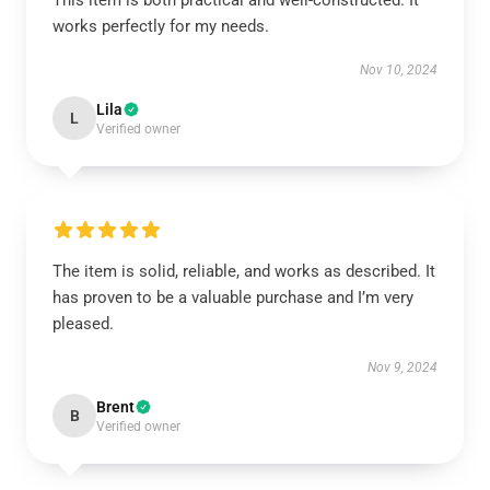
This item is both practical and well-constructed. It
works perfectly for my needs.
Nov 10, 2024
Lila
L
Verified owner
The item is solid, reliable, and works as described. It
has proven to be a valuable purchase and I’m very
pleased.
Nov 9, 2024
Brent
B
Verified owner