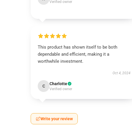
Verified owner
This product has shown itself to be both
dependable and efficient, making it a
worthwhile investment.
Oct 4, 2024
Charlotte
C
Verified owner
Write your review