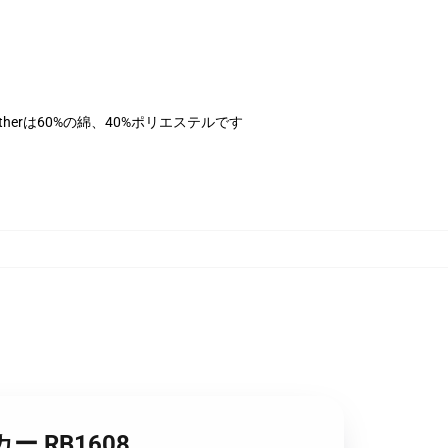
therは60%の綿、40%ポリエステルです
カー RB1608