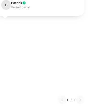
Patrick
P
Verified owner
1
/
1