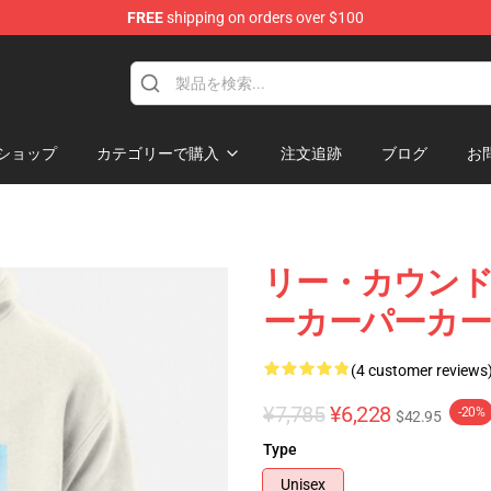
FREE
shipping on orders over $100
e
ショップ
カテゴリーで購入
注文追跡
ブログ
お
リー・カウンド | 
ーカーパーカー R
(4 customer reviews
¥7,785
¥6,228
-20%
$42.95
Type
Unisex