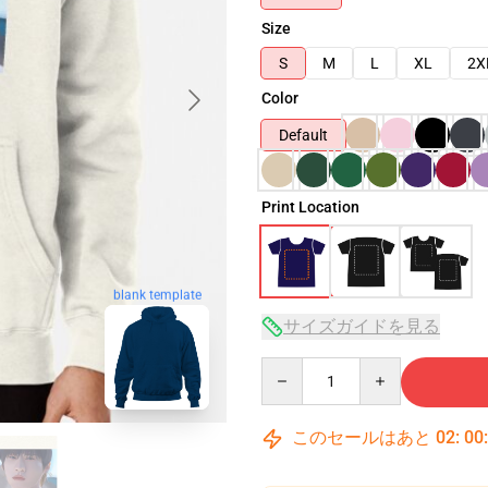
Size
S
M
L
XL
2X
Color
Default
Print Location
blank template
サイズガイドを見る
Quantity
このセールはあと
02
:
00