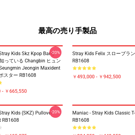
最高の売り手製品
-20%
ay Kids Skz Kpop Bang
Stray Kids Felix スローブ
e 知っている Changbin ヒュン
RB1608
eungmin Jeongin Maxident
スター RB1608
￥493,000 - ￥942,500
 - ￥665,550
-20%
tray Kids (SKZ) Pullover
Maniac - Stray Kids Classic T-
t RB1608
RB1608