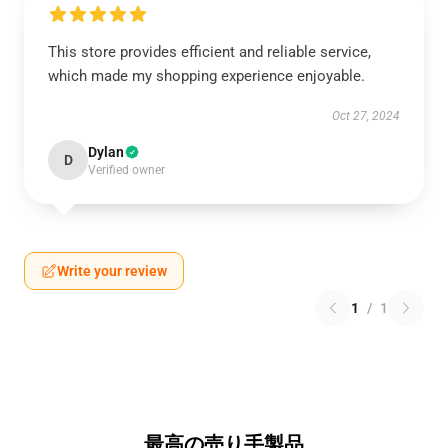
This store provides efficient and reliable service,
which made my shopping experience enjoyable.
Oct 27, 2024
Dylan
D
Verified owner
Write your review
1
/
1
最高の売り手製品