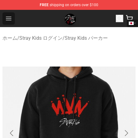
FREE
shipping on orders over $100
Stray Kids Shop - Official Stray Kids Merchandise Store
Open menu
ホーム
/
Stray Kids ログイン
/
Stray Kids パーカー