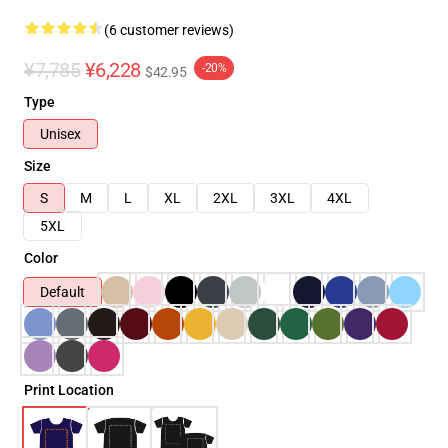
(6 customer reviews)
¥7,785
¥6,228
-20%
$42.95
Type
Unisex
Size
S
M
L
XL
2XL
3XL
4XL
5XL
Color
Default
Print Location