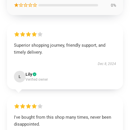
★☆☆☆☆
0%
Superior shopping journey, friendly support, and
timely delivery.
Dec 8, 2024
Lily
L
Verified owner
I've bought from this shop many times, never been
disappointed.