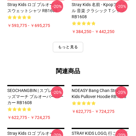
Stray Kids ロゴ プルオーバー
Stray Kids 名前 - Kpopアイド
-20%
-20%
スウェットシャツ RB1608
ル 音楽 クラシック T シャツ
RB1608
￥593,775 - ￥695,275
￥384,250 - ￥442,250
もっと見る
関連商品
SEOCHANGBIN | スプレーキ
NOEASY Bang Chan Stray
-20%
-20%
ッズマーチ プルオーバーパー
Kids Pullover Hoodie RB1608
カー RB1608
￥622,775 - ￥724,275
￥622,775 - ￥724,275
Stray Kids ロゴ プルオーバー
STRAY KIDS LOGO, 行こう! プ
-20%
-20%