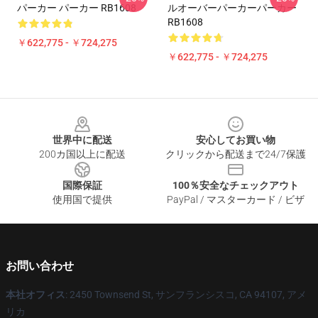
パーカー パーカー RB1608
ルオーバーパーカーパーカー
RB1608
￥622,775 - ￥724,275
￥622,775 - ￥724,275
Footer
世界中に配送
安心してお買い物
200カ国以上に配送
クリックから配送まで24/7保護
国際保証
100％安全なチェックアウト
使用国で提供
PayPal / マスターカード / ビザ
お問い合わせ
本社オフィス
: 2450 Townsend St, サンフランシスコ, CA 94107, アメ
リカ