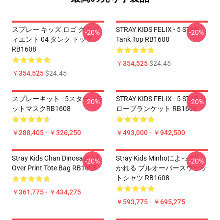
スプレー キッズ ロゴ グラデ
STRAY KIDS FELIX - 5 STAR
-20%
-20%
ィエント 04 タンク トップ
Tank Top RB1608
RB1608
￥354,525
$24.45
￥354,525
$24.45
スプレーキット - 5スターフラ
STRAY KIDS FELIX - 5 STAR ス
-20%
-20%
ットマスクRB1608
ローブランケット RB1608
￥288,405 - ￥326,250
￥493,000 - ￥942,500
Stray Kids Chan Dinosaur All
Stray Kids Minhoによって引
-20%
-20%
Over Print Tote Bag RB1608
かれる プルオーバースウェッ
トシャツ RB1608
￥361,775 - ￥434,275
￥593,775 - ￥695,275