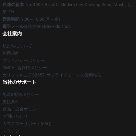
私達の倉庫
: No. 1909, Block C, Modern City, Dawang Road, Atushi, 北
京, CN
営業時間
: 9:00～18:00(月～金)
電子メール
連絡方法:stray-kids.shop
会社案内
私たちについて
利用規約
プライバシーポリシー
DMCA - 著作権ポリシー
カリフォルニアSB657: サプライチェーンの透明性法
当社のサポート
配送&配送ポリシー
支払条件
返品・返金ポリシー
お問い合わせ
カスタマーサポート(FAQ)
スタッフ