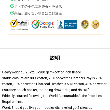
すべての小包に追跡番号を提供
商品が届かない場合は全額返金
説明
Heavyweight 8.25 oz. (~280 gsm) cotton-rich fleece
Stable colours are 80% cotton, 20% polyester. Heather Gray is 70%
cotton, 30% polyester. Charcoal Heather is 60% cotton, 40% polyester
Entrance pouch pocket, matching drawstring and rib cuffs
Ethically sourced following the World Accountable Attire Practices
Requirements
Word: Should you like your hoodies dishevelled go 2 sizes up