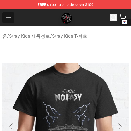
FREE
shipping on orders over $100
Stray Kids Shop - Official Stray Kids Merchandise Store
Open menu
홈
/
Stray Kids 제품정보
/
Stray Kids T-셔츠