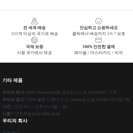
Footer
전 세계 배송
안심하고 쇼핑하세요
200개 이상의 국가로 배송
클릭에서 배송까지 24/7 보호
국제 보증
100% 안전한 결제
사용 국가에서 제공
페이팔 / 마스터카드 / 비자
기타 제품
우리의 본사
: 2450 Townsend St, 샌프란시스코, CA 94107, 미국
우리의 창고
: 1909, 블록 C, 현대 도시, Dawang 도로, Atushi, 베이징, CN
시간 :
: 오전 9시 ~ 오후 5시 (월 ~ 금)
이름 *
: 연락처@stray-kids.shop
우리의 회사
제품 정보