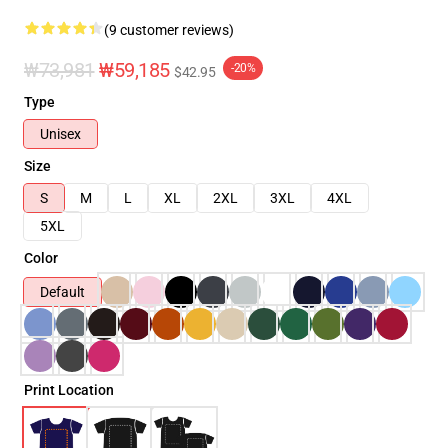
(9 customer reviews)
₩73,981
₩59,185
-20%
$42.95
Type
Unisex
Size
S
M
L
XL
2XL
3XL
4XL
5XL
Color
Default
Print Location