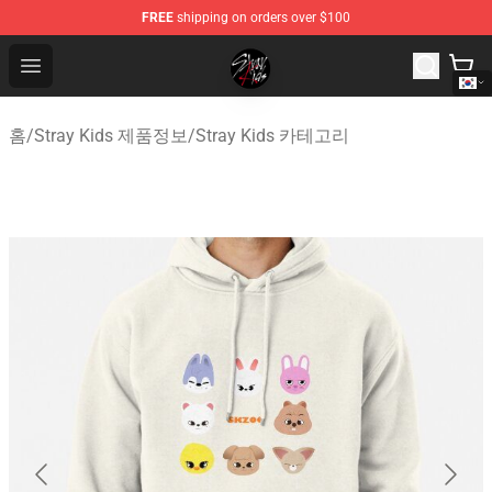
FREE
shipping on orders over $100
Stray Kids Shop - Official Stray Kids Merchandise Store
Open menu
홈
/
Stray Kids 제품정보
/
Stray Kids 카테고리