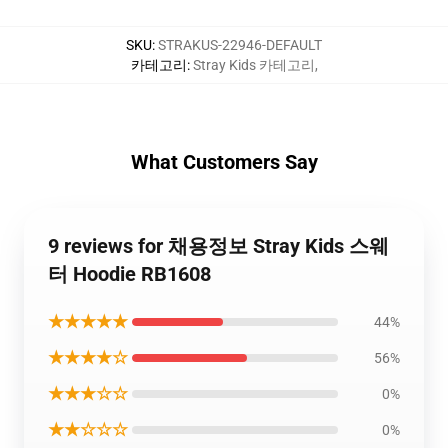
SKU
:
STRAKUS-22946-DEFAULT
카테고리
:
Stray Kids 카테고리
,
What Customers Say
9 reviews for 채용정보 Stray Kids 스웨
터 Hoodie RB1608
★★★★★
44%
★★★★☆
56%
★★★☆☆
0%
★★☆☆☆
0%