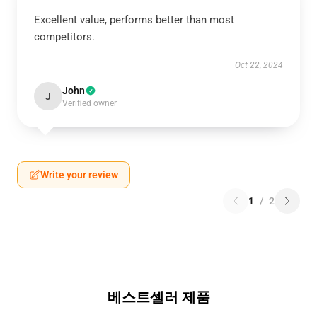
Excellent value, performs better than most
competitors.
Oct 22, 2024
John
J
Verified owner
Write your review
1
/
2
베스트셀러 제품