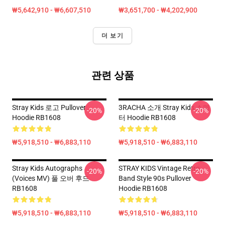
₩5,642,910 - ₩6,607,510
₩3,651,700 - ₩4,202,900
더 보기
관련 상품
Stray Kids 로고 Pullover
3RACHA 소개 Stray Kids 스웨
-20%
-20%
Hoodie RB1608
터 Hoodie RB1608
₩5,918,510 - ₩6,883,110
₩5,918,510 - ₩6,883,110
Stray Kids Autographs
STRAY KIDS Vintage Retro
-20%
-20%
(Voices MV) 풀 오버 후드
Band Style 90s Pullover
RB1608
Hoodie RB1608
₩5,918,510 - ₩6,883,110
₩5,918,510 - ₩6,883,110