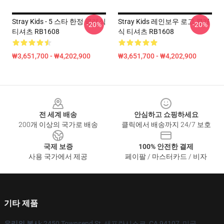
Stray Kids - 5 스타 한정 클래식
Stray Kids 레인보우 로고 클래
-20%
-20%
티셔츠 RB1608
식 티셔츠 RB1608
₩3,651,700 - ₩4,202,900
₩3,651,700 - ₩4,202,900
Footer
전 세계 배송
안심하고 쇼핑하세요
200개 이상의 국가로 배송
클릭에서 배송까지 24/7 보호
국제 보증
100% 안전한 결제
사용 국가에서 제공
페이팔 / 마스터카드 / 비자
기타 제품
우리의 본사
: 2450 Townsend St, 샌프란시스코, CA 94107, 미국