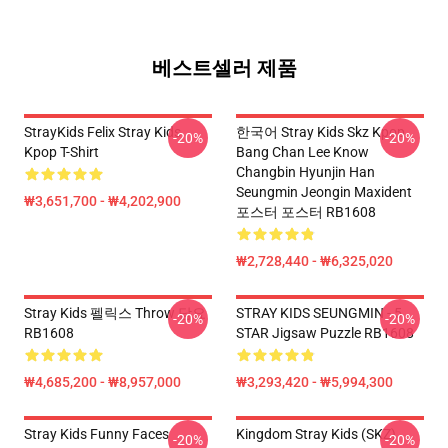
베스트셀러 제품
StrayKids Felix Stray Kids
한국어 Stray Kids Skz Kpop
-20%
-20%
Kpop T-Shirt
Bang Chan Lee Know
Changbin Hyunjin Han
Seungmin Jeongin Maxident
₩3,651,700 - ₩4,202,900
포스터 포스터 RB1608
₩2,728,440 - ₩6,325,020
Stray Kids 펠릭스 Throw 담요
STRAY KIDS SEUNGMIN - 5
-20%
-20%
RB1608
STAR Jigsaw Puzzle RB1608
₩4,685,200 - ₩8,957,000
₩3,293,420 - ₩5,994,300
Stray Kids Funny Faces
Kingdom Stray Kids (SKZ)
-20%
-20%