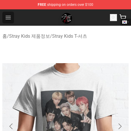
FREE
shipping on orders over $100
Stray Kids Shop - Official Stray Kids Merchandise Store
Open menu
홈
/
Stray Kids 제품정보
/
Stray Kids T-셔츠