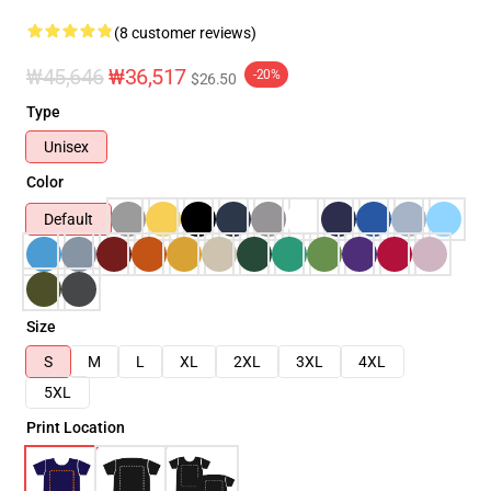
(8 customer reviews)
₩45,646
₩36,517
-20%
$26.50
Type
Unisex
Color
Default
Size
S
M
L
XL
2XL
3XL
4XL
5XL
Print Location