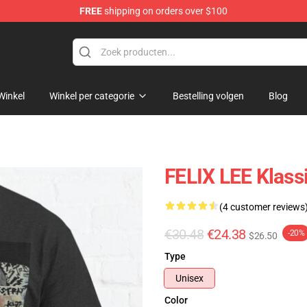
FREE
shipping on orders over $100
e
Winkel
Winkel per categorie
Bestelling volgen
Blog
FELIX LEE Klass
(4 customer reviews
€30.48
€24.38
-20%
$26.50
Type
Unisex
Color