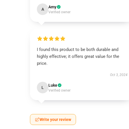
Amy
A
Verified owner
I found this product to be both durable and
highly effective; it offers great value for the
price.
Oct 3, 2024
Luke
L
Verified owner
Write your review