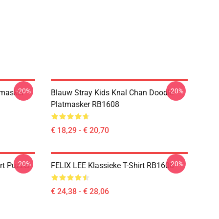
-20%
-20%
tmasker
Blauw Stray Kids Knal Chan Doodle
Platmasker RB1608
€ 18,29 - € 20,70
-20%
-20%
rt Puzzel
FELIX LEE Klassieke T-Shirt RB1608
€ 24,38 - € 28,06