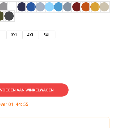
L
3XL
4XL
5XL
VOEGEN AAN WINKELWAGEN
over
01
:
44
:
54