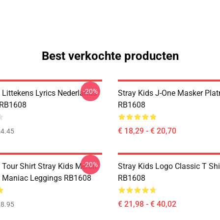
Best verkochte producten
-20%
 Littekens Lyrics Nederlands
Stray Kids J-One Masker Pla
 RB1608
RB1608
€ 18,29 - € 20,70
4.45
-20%
 Tour Shirt Stray Kids Merch
Stray Kids Logo Classic T Shi
s Maniac Leggings RB1608
RB1608
€ 21,98 - € 40,02
8.95