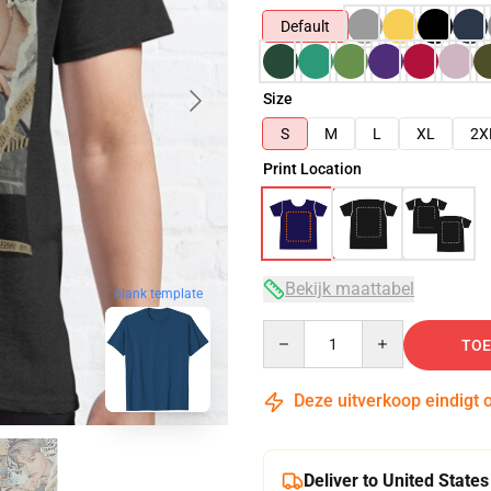
Default
Size
S
M
L
XL
2X
Print Location
Bekijk maattabel
blank template
Quantity
TOE
Deze uitverkoop eindigt 
Deliver to United States