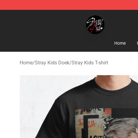
Stray Kids Shop - Official Stray Kids Merchandise Stor
Home
Home
/
Stray Kids Doek
/
Stray Kids T-shirt