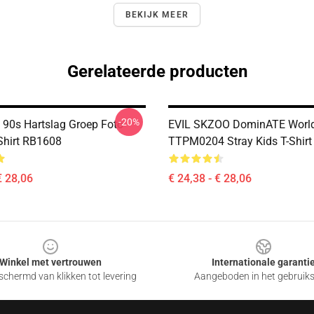
BEKIJK MEER
Gerelateerde producten
-20%
s 90s Hartslag Groep Foto
EVIL SKZOO DominATE World
-Shirt RB1608
TTPM0204 Stray Kids T-Shirt
€ 28,06
€ 24,38 - € 28,06
Winkel met vertrouwen
Internationale garanti
chermd van klikken tot levering
Aangeboden in het gebruik