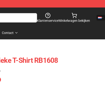
Klantenservice
Winkelwagen bekijken
Contact
ieke T-Shirt RB1608
)