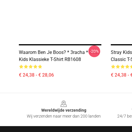
-20%
Waarom Ben Je Boos? * 3racha * Stray
Stray Kid
Kids Klassieke T-Shirt RB1608
Classic T
€ 24,38 - € 28,06
€ 24,38 - 
Footer
Wereldwijde verzending
Wij verzenden naar meer dan 200 landen
24/7 bes