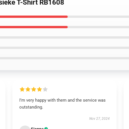
ssieke T-Shirt RB1608
I’m very happy with them and the service was
outstanding.
Nov 27, 2024