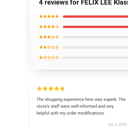
4 reviews for FELIX LEE Kla
★★★★★
★★★★☆
★★★☆☆
★★☆☆☆
★☆☆☆☆
The shopping experience here was superb. The
store's staff were well-informed and very
helpful with my order modifications.
Dec 3, 2024