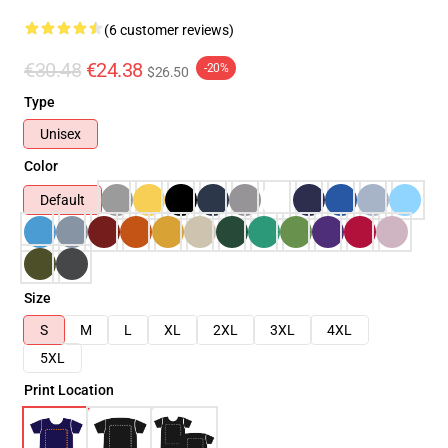
(6 customer reviews)
€30.48
€24.38
-20%
$26.50
Type
Unisex
Color
Default
Size
S
M
L
XL
2XL
3XL
4XL
5XL
Print Location