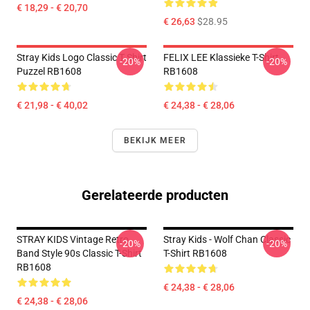
€ 18,29 - € 20,70
€ 26,63
$28.95
Stray Kids Logo Classic T Shirt
FELIX LEE Klassieke T-Shirt
-20%
-20%
Puzzel RB1608
RB1608
€ 21,98 - € 40,02
€ 24,38 - € 28,06
BEKIJK MEER
Gerelateerde producten
STRAY KIDS Vintage Retro
Stray Kids - Wolf Chan Classic
-20%
-20%
Band Style 90s Classic T-Shirt
T-Shirt RB1608
RB1608
€ 24,38 - € 28,06
€ 24,38 - € 28,06