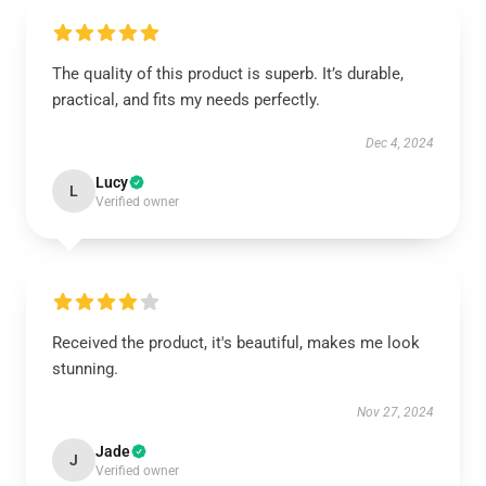
The quality of this product is superb. It’s durable,
practical, and fits my needs perfectly.
Dec 4, 2024
Lucy
L
Verified owner
Received the product, it's beautiful, makes me look
stunning.
Nov 27, 2024
Jade
J
Verified owner