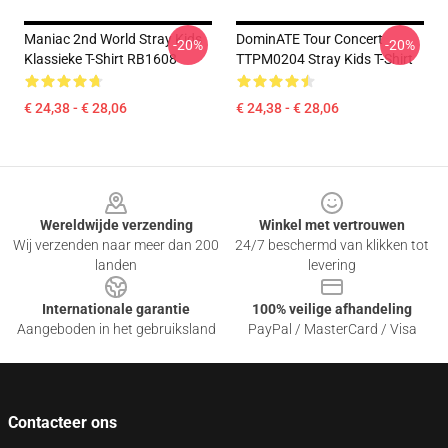
Maniac 2nd World Stray Kids
DominATE Tour Concert
-20%
-20%
Klassieke T-Shirt RB1608
TTPM0204 Stray Kids T-Shirt
€ 24,38 - € 28,06
€ 24,38 - € 28,06
Footer
Wereldwijde verzending
Winkel met vertrouwen
Wij verzenden naar meer dan 200
24/7 beschermd van klikken tot
landen
levering
Internationale garantie
100% veilige afhandeling
Aangeboden in het gebruiksland
PayPal / MasterCard / Visa
Contacteer ons