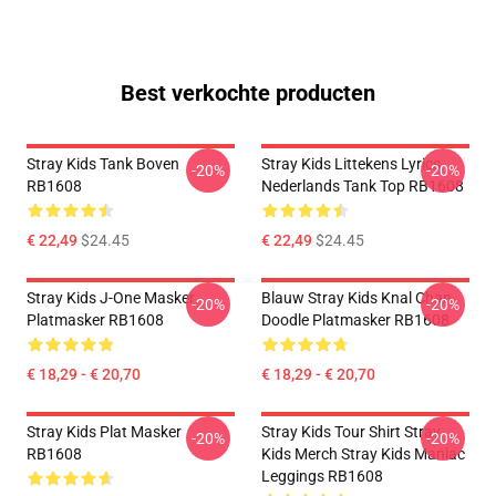
Best verkochte producten
Stray Kids Tank Boven
Stray Kids Littekens Lyrics
-20%
-20%
RB1608
Nederlands Tank Top RB1608
€ 22,49
$24.45
€ 22,49
$24.45
Stray Kids J-One Masker
Blauw Stray Kids Knal Chan
-20%
-20%
Platmasker RB1608
Doodle Platmasker RB1608
€ 18,29 - € 20,70
€ 18,29 - € 20,70
Stray Kids Plat Masker
Stray Kids Tour Shirt Stray
-20%
-20%
RB1608
Kids Merch Stray Kids Maniac
Leggings RB1608