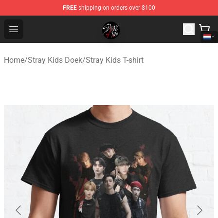
FREE
shipping on orders over $100
Stray Kids Shop - Official Stray Kids Merchandise Store
Open menu
Home
/
Stray Kids Doek
/
Stray Kids T-shirt