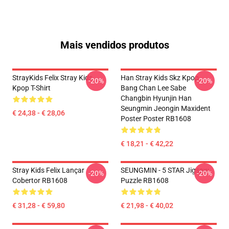
Mais vendidos produtos
StrayKids Felix Stray Kids
Han Stray Kids Skz Kpop
-20%
-20%
Kpop T-Shirt
Bang Chan Lee Sabe
Changbin Hyunjin Han
Seungmin Jeongin Maxident
€ 24,38 - € 28,06
Poster Poster RB1608
€ 18,21 - € 42,22
Stray Kids Felix Lançar
SEUNGMIN - 5 STAR Jigsaw
-20%
-20%
Cobertor RB1608
Puzzle RB1608
€ 31,28 - € 59,80
€ 21,98 - € 40,02