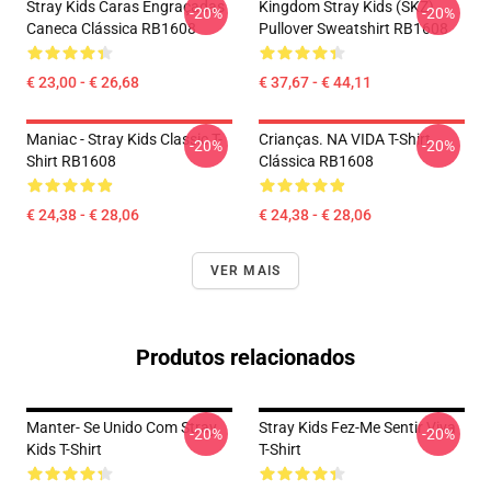
Stray Kids Caras Engraçadas
Kingdom Stray Kids (SKZ)
-20%
-20%
Caneca Clássica RB1608
Pullover Sweatshirt RB1608
€ 23,00 - € 26,68
€ 37,67 - € 44,11
Maniac - Stray Kids Classic T-
Crianças. NA VIDA T-Shirt
-20%
-20%
Shirt RB1608
Clássica RB1608
€ 24,38 - € 28,06
€ 24,38 - € 28,06
VER MAIS
Produtos relacionados
Manter- Se Unido Com Stray
Stray Kids Fez-Me Sentir Viva
-20%
-20%
Kids T-Shirt
T-Shirt