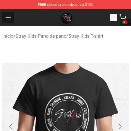
FREE
shipping on orders over $100
Stray Kids Shop - Official Stray Kids Merchandise Store
Open menu
Início
/
Stray Kids Pano de pano
/
Stray Kids T-shirt