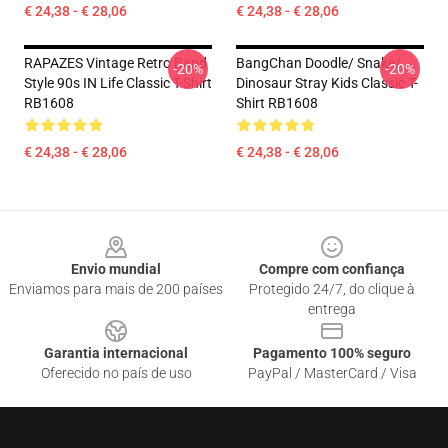
€ 24,38 - € 28,06
€ 24,38 - € 28,06
RAPAZES Vintage Retro Band
BangChan Doodle/ Snake/
-20%
-20%
Style 90s IN Life Classic T-Shirt
Dinosaur Stray Kids Classic T-
RB1608
Shirt RB1608
€ 24,38 - € 28,06
€ 24,38 - € 28,06
Footer
Envio mundial
Compre com confiança
Enviamos para mais de 200 países
Protegido 24/7, do clique à
entrega
Garantia internacional
Pagamento 100% seguro
Oferecido no país de uso
PayPal / MasterCard / Visa