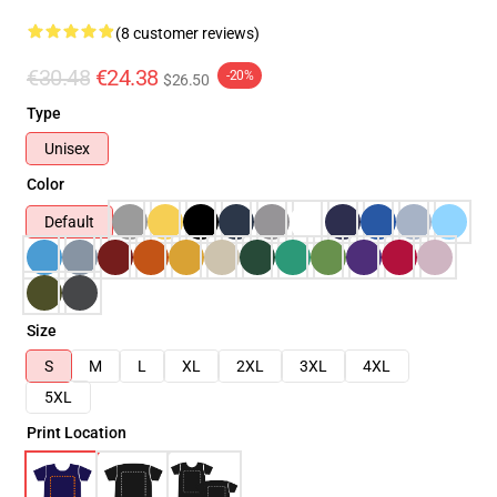
(8 customer reviews)
€30.48
€24.38
-20%
$26.50
Type
Unisex
Color
Default
Size
S
M
L
XL
2XL
3XL
4XL
5XL
Print Location