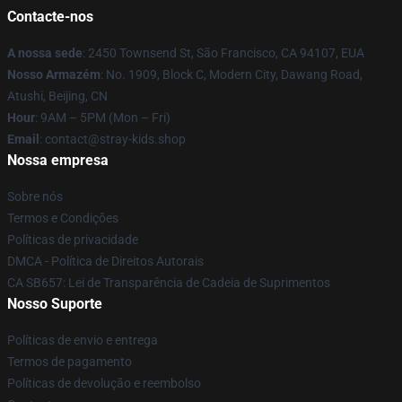
Contacte-nos
A nossa sede
: 2450 Townsend St, São Francisco, CA 94107, EUA
Nosso Armazém
: No. 1909, Block C, Modern City, Dawang Road,
Atushi, Beijing, CN
Hour
: 9AM – 5PM (Mon – Fri)
Email
: contact@stray-kids.shop
Nossa empresa
Sobre nós
Termos e Condições
Políticas de privacidade
DMCA - Política de Direitos Autorais
CA SB657: Lei de Transparência de Cadeia de Suprimentos
Nosso Suporte
Políticas de envio e entrega
Termos de pagamento
Políticas de devolução e reembolso