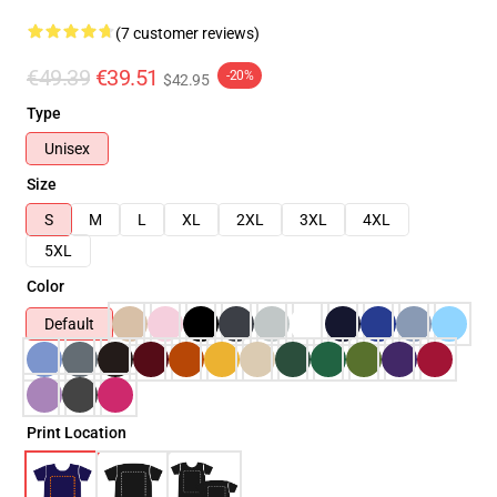
(7 customer reviews)
€49.39
€39.51
-20%
$42.95
Type
Unisex
Size
S
M
L
XL
2XL
3XL
4XL
5XL
Color
Default
Print Location