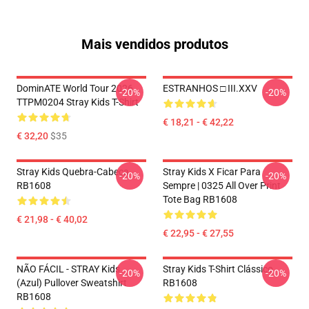
Mais vendidos produtos
DominATE World Tour 2026
ESTRANHOS □ III.XXV
-20%
-20%
TTPM0204 Stray Kids T-Shirt
€ 18,21 - € 42,22
€ 32,20
$35
Stray Kids Quebra-Cabeça
Stray Kids X Ficar Para
-20%
-20%
RB1608
Sempre | 0325 All Over Print
Tote Bag RB1608
€ 21,98 - € 40,02
€ 22,95 - € 27,55
NÃO FÁCIL - STRAY Kids
Stray Kids T-Shirt Clássico
-20%
-20%
(azul) Pullover Sweatshirt
RB1608
RB1608