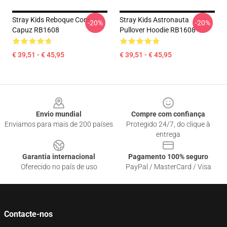
Stray Kids Reboque Com
Stray Kids Astronauta
-20%
-20%
Capuz RB1608
Pullover Hoodie RB1608
€ 39,51 - € 45,95
€ 39,51 - € 45,95
Footer
Envio mundial
Compre com confiança
Enviamos para mais de 200 países
Protegido 24/7, do clique à
entrega
Garantia internacional
Pagamento 100% seguro
Oferecido no país de uso
PayPal / MasterCard / Visa
Contacte-nos