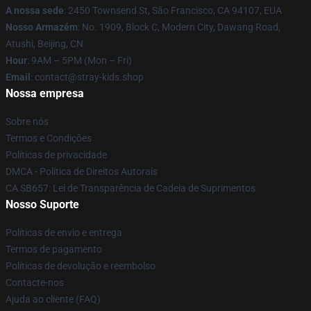
A nossa sede
: 2450 Townsend St, São Francisco, CA 94107, EUA
Nosso Armazém
: No. 1909, Block C, Modern City, Dawang Road,
Atushi, Beijing, CN
Hour
: 9AM – 5PM (Mon – Fri)
Email
: contact@stray-kids.shop
Nossa empresa
Sobre nós
Termos e Condições
Políticas de privacidade
DMCA - Política de Direitos Autorais
CA SB657: Lei de Transparência de Cadeia de Suprimentos
Nosso Suporte
Políticas de envio e entrega
Termos de pagamento
Políticas de devolução e reembolso
Contacte-nos
Ajuda ao cliente (FAQ)