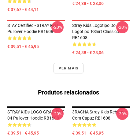
€ 24,38 - € 28,06
€ 37,67 - € 44,11
STAY Certified - STRAY Kids
Stray Kids Logotipo Do
-20%
-20%
Pullover Hoodie RB1608
Logotipo T-Shirt Clássico
RB1608
€ 39,51 - € 45,95
€ 24,38 - € 28,06
VER MAIS
Produtos relacionados
STRAY KIDs LOGO GRADIENT
3RACHA Stray Kids Reboque
-20%
-20%
04 Pullover Hoodie RB1608
Com Capuz RB1608
€ 39,51 - € 45,95
€ 39,51 - € 45,95