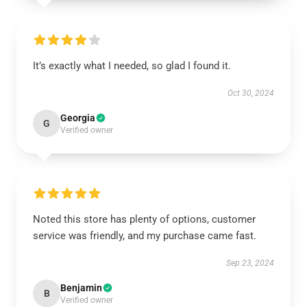
It’s exactly what I needed, so glad I found it.
Oct 30, 2024
Georgia
G
Verified owner
Noted this store has plenty of options, customer
service was friendly, and my purchase came fast.
Sep 23, 2024
Benjamin
B
Verified owner