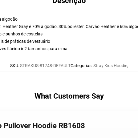
Descrição
m algodão
r. Heather Gray é 70% algodão, 30% poliéster. Carvão Heather é 60% algo
o e punhos de costelas
is de práticas de vestuário
zes flácido ir 2 tamanhos para cima
SKU
:
STRAKUS-81748-DEFAULT
Categorias
:
Stray Kids Hoodie
,
What Customers Say
go Pullover Hoodie RB1608