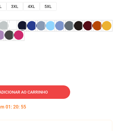
L
3XL
4XL
5XL
ADICIONAR AO CARRINHO
 em
01
:
20
:
54