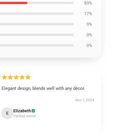
83%
17%
0%
0%
0%
Elegant design, blends well with any décor.
Nov 1, 2024
Elizabeth
E
Verified owner