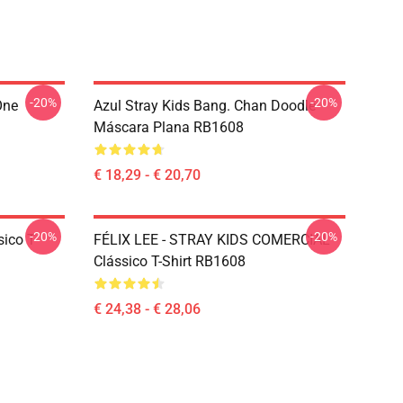
-20%
-20%
One
Azul Stray Kids Bang. Chan Doodle
Máscara Plana RB1608
€ 18,29 - € 20,70
-20%
-20%
ico T-
FÉLIX LEE - STRAY KIDS COMERCIAL
Clássico T-Shirt RB1608
€ 24,38 - € 28,06