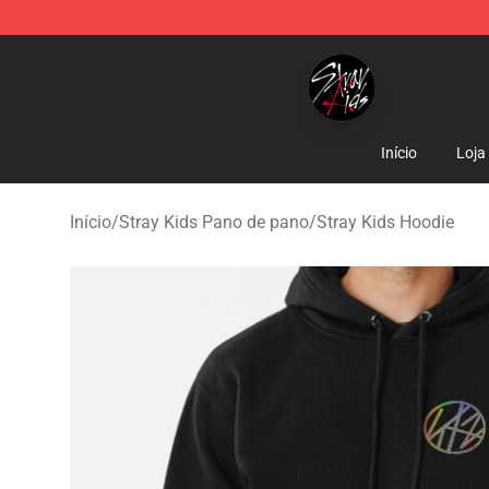
Stray Kids Shop - Official Stray Kids Merchandise Stor
Início
Loja
Início
/
Stray Kids Pano de pano
/
Stray Kids Hoodie