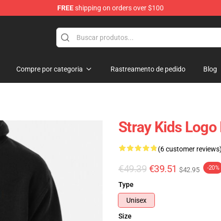
FREE
shipping on orders over $100
e
Compre por categoria
Rastreamento de pedido
Blog
Stray Kids Logo
(6 customer reviews
€49.39
€39.51
-20%
$42.95
Type
Unisex
Size