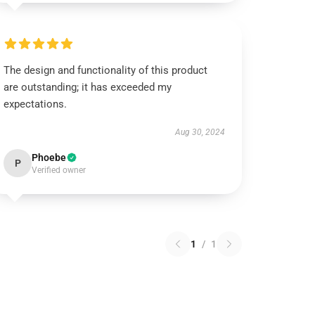
The design and functionality of this product
are outstanding; it has exceeded my
expectations.
Aug 30, 2024
Phoebe
P
Verified owner
1
/
1