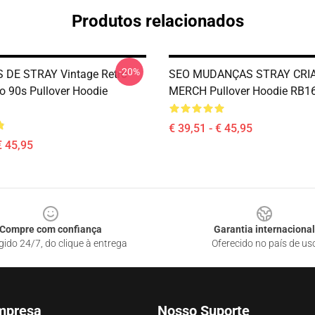
Produtos relacionados
-20%
 DE STRAY Vintage Retro
SEO MUDANÇAS STRAY CRI
lo 90s Pullover Hoodie
MERCH Pullover Hoodie RB1
€ 39,51 - € 45,95
€ 45,95
Compre com confiança
Garantia internacional
gido 24/7, do clique à entrega
Oferecido no país de us
mpresa
Nosso Suporte