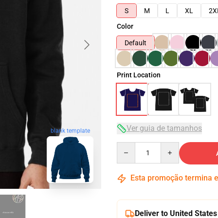
S
M
L
XL
2X
Color
Default
Print Location
Ver guia de tamanhos
blank template
Quantity
Esta promoção termina
Deliver to United States