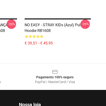
-20%
-20%
ANÇAS
NO EASY - STRAY KIDs (azul) Pullover
608
Hoodie RB1608
€ 39,51 - € 45,95
Pagamento 100% seguro
o
PayPal / MasterCard / Visa
Nossa loja