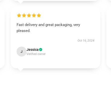
Fast delivery and great packaging, very
pleased.
Oct 16, 2024
Jessica
J
Verified owner