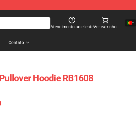
Atendimento ao cliente
Ver carrinho
Contato
 Pullover Hoodie RB1608
)