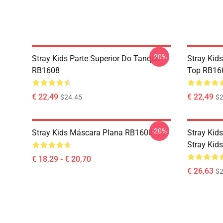
-20%
Stray Kids Parte Superior Do Tanque
Stray Kids
RB1608
Top RB16
€ 22,49
€ 22,49
$24.45
$2
-20%
Stray Kids Máscara Plana RB1608
Stray Kids
Stray Kid
€ 18,29 - € 20,70
€ 26,63
$2