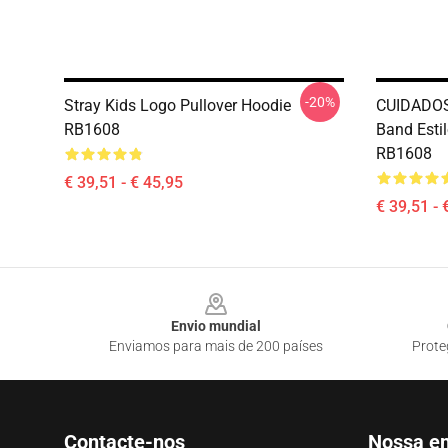
-20%
Stray Kids Logo Pullover Hoodie
CUIDADOS
RB1608
Band Esti
RB1608
€ 39,51 - € 45,95
€ 39,51 - 
Footer
Envio mundial
Enviamos para mais de 200 países
Prote
Contacte-nos
Nossa e