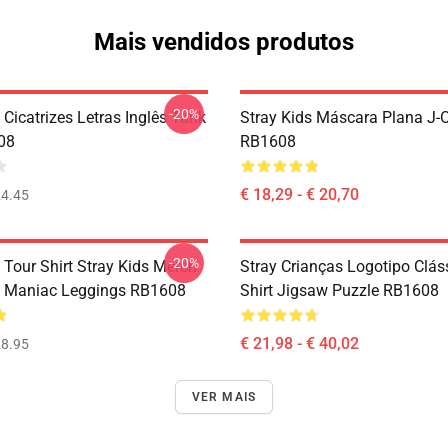
Mais vendidos produtos
-20%
 Cicatrizes Letras Inglês Tank
Stray Kids Máscara Plana J-
08
RB1608
€ 18,29 - € 20,70
4.45
-20%
 Tour Shirt Stray Kids Merch
Stray Crianças Logotipo Cláss
s Maniac Leggings RB1608
Shirt Jigsaw Puzzle RB1608
€ 21,98 - € 40,02
8.95
VER MAIS