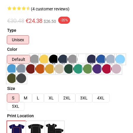
(4 customer reviews)
€30.48
€24.38
-20%
$26.50
Type
Unisex
Color
Default
Size
S
M
L
XL
2XL
3XL
4XL
5XL
Print Location