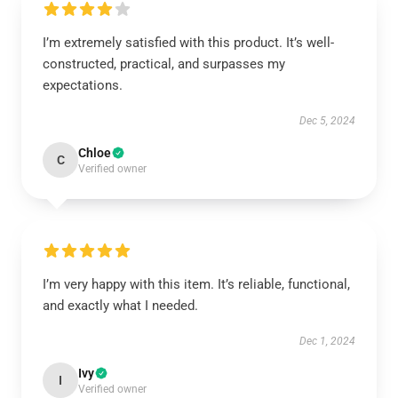
I’m extremely satisfied with this product. It’s well-
constructed, practical, and surpasses my
expectations.
Dec 5, 2024
Chloe
C
Verified owner
I’m very happy with this item. It’s reliable, functional,
and exactly what I needed.
Dec 1, 2024
Ivy
I
Verified owner