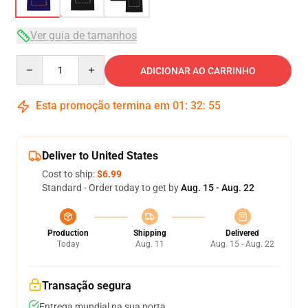
Ver guia de tamanhos
Quantity
ADICIONAR AO CARRINHO
Esta promoção termina em
01
:
32
:
54
Deliver to United States
Cost to ship:
$6.99
Standard - Order today to get by
Aug. 15 - Aug. 22
Production
Shipping
Delivered
Today
Aug. 11
Aug. 15 - Aug. 22
Transação segura
Entrega mundial na sua porta