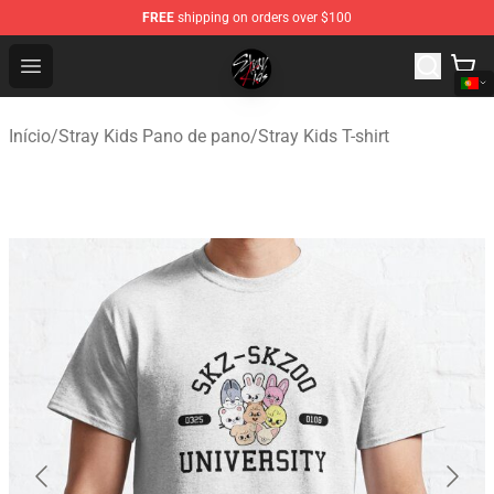
FREE
shipping on orders over $100
Stray Kids Shop - Official Stray Kids Merchandise Store
Open menu
Início
/
Stray Kids Pano de pano
/
Stray Kids T-shirt