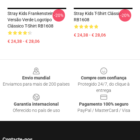
Stray Kids Frankenstein
Stray Kids T-Shirt Clássico
-20%
-20%
Versão Verde Logotipo
RB1608
Clássico T-Shirt RB1608
€ 24,38 - € 28,06
€ 24,38 - € 28,06
Footer
Envio mundial
Compre com confiança
Enviamos para mais de 200 países
Protegido 24/7, do clique à
entrega
Garantia internacional
Pagamento 100% seguro
Oferecido no país de uso
PayPal / MasterCard / Visa
Contacte-nos