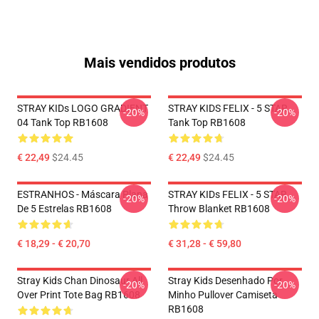
Mais vendidos produtos
STRAY KIDs LOGO GRADIENT
STRAY KIDS FELIX - 5 STAR
-20%
-20%
04 Tank Top RB1608
Tank Top RB1608
€ 22,49
$24.45
€ 22,49
$24.45
ESTRANHOS - Máscara Plana
STRAY KIDs FELIX - 5 STAR
-20%
-20%
De 5 Estrelas RB1608
Throw Blanket RB1608
€ 18,29 - € 20,70
€ 31,28 - € 59,80
Stray Kids Chan Dinosaur All
Stray Kids Desenhado Por
-20%
-20%
Over Print Tote Bag RB1608
Minho Pullover Camiseta
RB1608