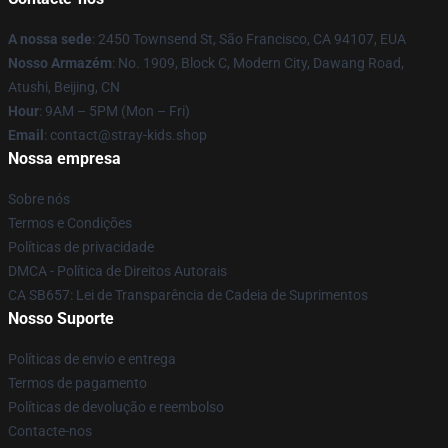
A nossa sede
: 2450 Townsend St, São Francisco, CA 94107, EUA
Nosso Armazém
: No. 1909, Block C, Modern City, Dawang Road,
Atushi, Beijing, CN
Hour
: 9AM – 5PM (Mon – Fri)
Email
: contact@stray-kids.shop
Nossa empresa
Sobre nós
Termos e Condições
Políticas de privacidade
DMCA - Política de Direitos Autorais
CA SB657: Lei de Transparência de Cadeia de Suprimentos
Nosso Suporte
Políticas de envio e entrega
Termos de pagamento
Políticas de devolução e reembolso
Contacte-nos