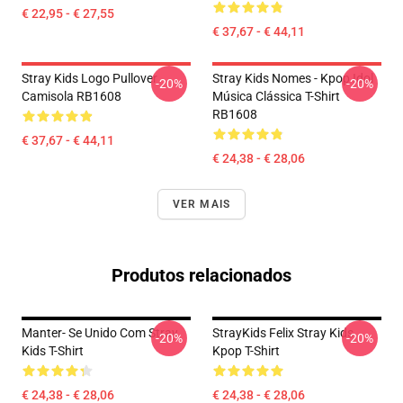
€ 22,95 - € 27,55
€ 37,67 - € 44,11
Stray Kids Logo Pullover
Stray Kids Nomes - Kpop Idol
-20%
-20%
Camisola RB1608
Música Clássica T-Shirt
RB1608
€ 37,67 - € 44,11
€ 24,38 - € 28,06
VER MAIS
Produtos relacionados
Manter- Se Unido Com Stray
StrayKids Felix Stray Kids
-20%
-20%
Kids T-Shirt
Kpop T-Shirt
€ 24,38 - € 28,06
€ 24,38 - € 28,06