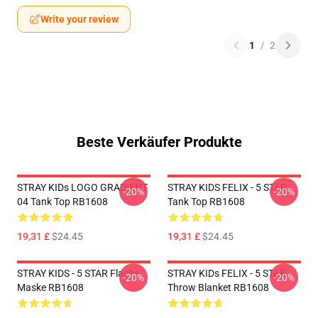
Write your review
1
/
2
Beste Verkäufer Produkte
STRAY KIDs LOGO GRADIENT
STRAY KIDS FELIX - 5 STAR
-20%
-20%
04 Tank Top RB1608
Tank Top RB1608
19,31 £
$24.45
19,31 £
$24.45
STRAY KIDS - 5 STAR Flache
STRAY KIDs FELIX - 5 STAR
-20%
-20%
Maske RB1608
Throw Blanket RB1608