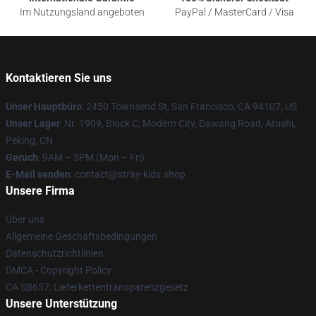
Im Nutzungsland angeboten
PayPal / MasterCard / Visa
Kontaktieren Sie uns
Unser Hauptbüro
: 2450 Townsend St, San Francisco, CA 94107, US
Unser Lager
: Nr. 1909, Block C, Modern City, Dawang Road, Atushi,
Peking, CN
Geruch
: 9AM – 5PM (Mon – Fri)
E-Mail senden
: contact@stray-kids.shop
Unsere Firma
Über uns
Allgemeine Geschäftsbedingungen
Datenschutzrichtlinien
DMCA - Copyright Policy
CA SB657: Lieferkettentransparenzgesetz
Unsere Unterstützung