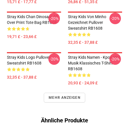
15,71 £ - 17,77 £
26,86 £ - 51,35 £
Stray Kids Chan Dinosaur All
Stray Kids Von Minho
-20%
-20%
Over Print Tote Bag RB1608
Gezeichnet Pullover
Sweatshirt RB1608
19,71 £ - 23,66 £
32,35 £ - 37,88 £
Stray Kids Logo Pullover
Stray Kids Namen - Kpop Idol
-20%
-20%
Sweatshirt RB1608
Musik Klassisches T-Shirt
RB1608
32,35 £ - 37,88 £
20,93 £ - 24,09 £
MEHR ANZEIGEN
Ähnliche Produkte