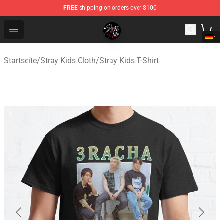
FREE
shipping on orders over $100
Stray Kids Shop - Official Stray Kids Merchandise Store
Open menu
Startseite
/
Stray Kids Cloth
/
Stray Kids T-Shirt