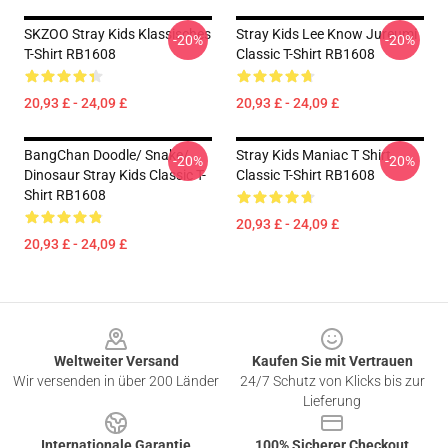
SKZOO Stray Kids Klassisches
Stray Kids Lee Know Jureumi
-20%
-20%
T-Shirt RB1608
Classic T-Shirt RB1608
20,93 £ - 24,09 £
20,93 £ - 24,09 £
BangChan Doodle/ Snake/
Stray Kids Maniac T Shirt
-20%
-20%
Dinosaur Stray Kids Classic T-
Classic T-Shirt RB1608
Shirt RB1608
20,93 £ - 24,09 £
20,93 £ - 24,09 £
Footer
Weltweiter Versand
Kaufen Sie mit Vertrauen
Wir versenden in über 200 Länder
24/7 Schutz von Klicks bis zur
Lieferung
Internationale Garantie
100% Sicherer Checkout