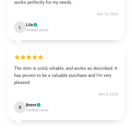
works perfectly for my needs.
Nov 10, 2024
Lila
L
Verified owner
The item is solid, reliable, and works as described. It
has proven to be a valuable purchase and I’m very
pleased.
Nov 9, 2024
Brent
B
Verified owner