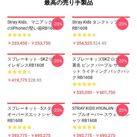
最高の売り手製品
Stray Kids、マニアック、緑
Stray Kids タンクトップ
-20%
-20%
のiPhoneの堅い箱RB1608
RB1608
￥233,450 - ￥253,750
￥354,525
$24.45
スプレーキット - SKZリプレ
スプレーキッズSKZ ロゴ 記号
-20%
-20%
イレギンスRB1608
署名 ピンク パープル サンセ
ット ライティング バックパッ
ク RB1608
￥419,775
$28.95
￥535,050 - ￥601,750
スプレーキット - 5スタープル
STRAY KIDS HYUNJIN - 5 スタ
-20%
-20%
オーバースエットシャツ
ー プルオーバー スウェットシ
RB1608
ャツ RB1608
￥593,775 - ￥695,275
￥593,775 - ￥695,275