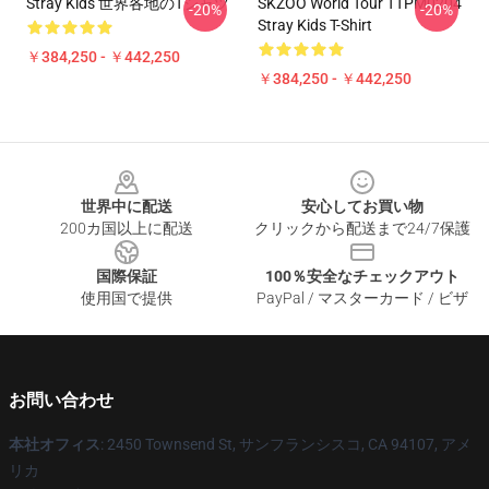
Stray Kids 世界各地のTシャツ
SKZOO World Tour TTPM0204
-20%
-20%
Stray Kids T-Shirt
￥384,250 - ￥442,250
￥384,250 - ￥442,250
Footer
世界中に配送
安心してお買い物
200カ国以上に配送
クリックから配送まで24/7保護
国際保証
100％安全なチェックアウト
使用国で提供
PayPal / マスターカード / ビザ
お問い合わせ
本社オフィス
: 2450 Townsend St, サンフランシスコ, CA 94107, アメ
リカ