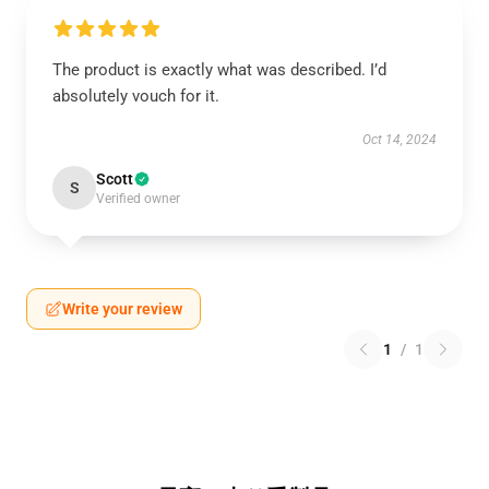
The product is exactly what was described. I’d
absolutely vouch for it.
Oct 14, 2024
Scott
S
Verified owner
Write your review
1
/
1