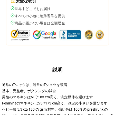
安全な取引
世界中どこでもお届け
すべての小包に追跡番号を提供
商品が届かない場合は全額返金
説明
通常のTシャツは、通常のTシャツを装着
基本、受益者、ボクシングの試合
男性のマネキンは6'0"/183 cm高く、測定媒体を運びます
Feminineのマネキンは5'8"/173 cm高く、測定の小さいを運びます
ヘビー級 5.3 oz/180 の gsm 材料、強い色は 100% の preshrunk の