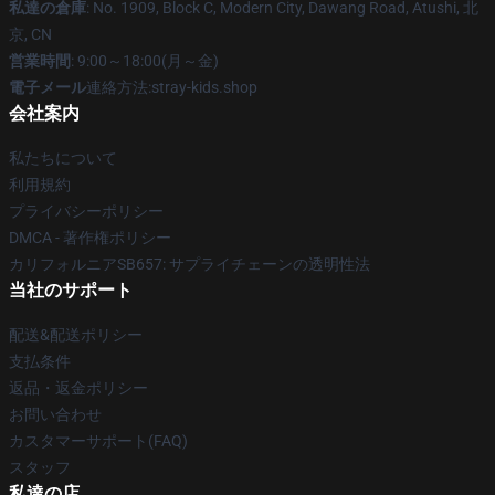
私達の倉庫
: No. 1909, Block C, Modern City, Dawang Road, Atushi, 北
京, CN
営業時間
: 9:00～18:00(月～金)
電子メール
連絡方法:stray-kids.shop
会社案内
私たちについて
利用規約
プライバシーポリシー
DMCA - 著作権ポリシー
カリフォルニアSB657: サプライチェーンの透明性法
当社のサポート
配送&配送ポリシー
支払条件
返品・返金ポリシー
お問い合わせ
カスタマーサポート(FAQ)
スタッフ
私達の店