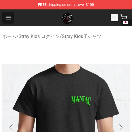
FREE
shipping on orders over $100
Stray Kids Shop - Official Stray Kids Merchandise Store
Open menu
ホーム
/
Stray Kids ログイン
/
Stray Kids Tシャツ