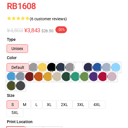
RB1608
(6 customer reviews)
¥4,803
¥3,843
-20%
$26.50
Type
Unisex
Color
Default
Size
S
M
L
XL
2XL
3XL
4XL
5XL
Print Location