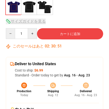
サイズガイドを見る
Quantity
カートに追加
このセールはあと
02
:
30
:
51
Deliver to United States
Cost to ship:
$6.99
Standard - Order today to get by
Aug. 16 - Aug. 23
Production
Shipping
Delivered
Today
Aug. 12
Aug. 16 - Aug. 23