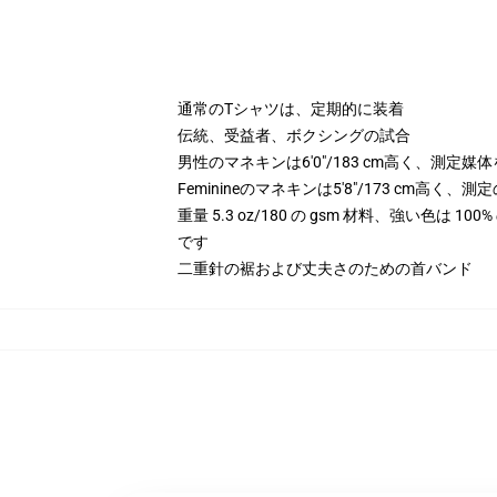
通常のTシャツは、定期的に装着
伝統、受益者、ボクシングの試合
男性のマネキンは6'0"/183 cm高く、測定媒
Feminineのマネキンは5'8"/173 cm高く
重量 5.3 oz/180 の gsm 材料、強い色は 
です
二重針の裾および丈夫さのための首バンド