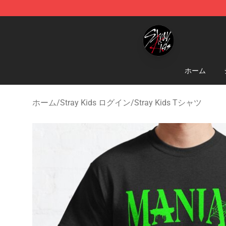
Stray Kids Shop - Official Stray Kids Merchandise Stor
ホーム
ホーム
/
Stray Kids ログイン
/
Stray Kids Tシャツ