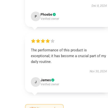
Dec 8, 2024
Phoebe
P
Verified owner
The performance of this product is
exceptional; it has become a crucial part of my
daily routine.
Nov 30, 2024
James
J
Verified owner