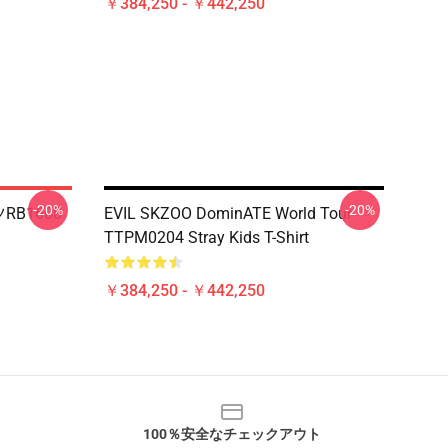
￥384,250 - ￥442,250
-20%
-20%
RB1608
EVIL SKZOO DominATE World Tour
TTPM0204 Stray Kids T-Shirt
￥384,250 - ￥442,250
100％安全なチェックアウト