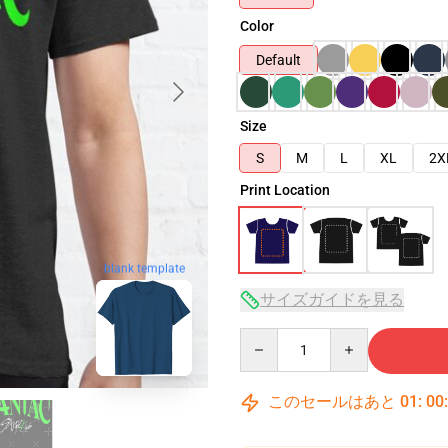
Color
Default
Size
S
M
L
XL
2X
Print Location
blank template
サイズガイドを見る
Quantity
このセールはあと
01
:
00