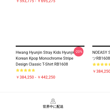
￥593,775 - ￥695,275
-20%
Hwang Hyunjin Stray Kids Hyunjin
NOEASY
Korean Kpop Monochrome Stripe
ツRB1608
Design Classic T-Shirt RB1608
￥384,250
￥384,250 - ￥442,250
Footer
世界中に配送