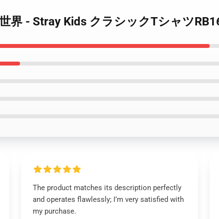
2世界 - Stray Kids クラシックTシャツRB1
The product matches its description perfectly
and operates flawlessly; I’m very satisfied with
my purchase.