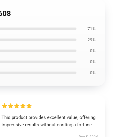
608
71%
29%
0%
0%
0%
This product provides excellent value, offering
impressive results without costing a fortune.