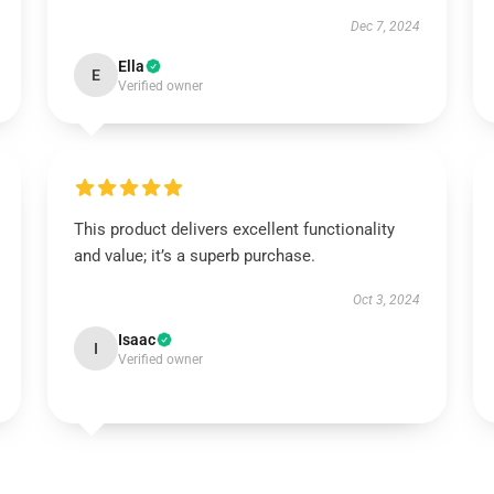
Dec 7, 2024
Ella
E
Verified owner
This product delivers excellent functionality
and value; it’s a superb purchase.
Oct 3, 2024
Isaac
I
Verified owner