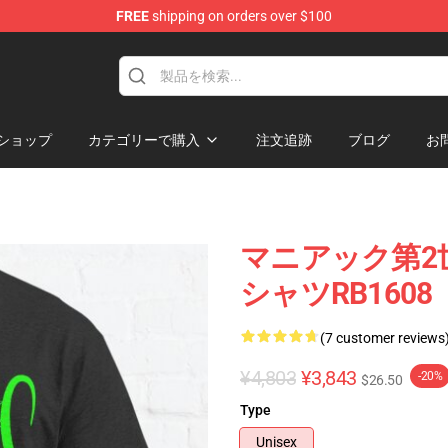
FREE
shipping on orders over $100
e
ショップ
カテゴリーで購入
注文追跡
ブログ
お
マニアック第2世界 
シャツRB1608
(7 customer reviews
¥4,803
¥3,843
-20%
$26.50
Type
Unisex