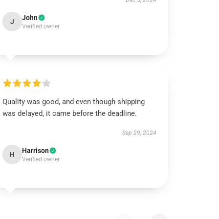
Dec 5, 2024
John
J
Verified owner
Quality was good, and even though shipping
was delayed, it came before the deadline.
Sep 29, 2024
Harrison
H
Verified owner